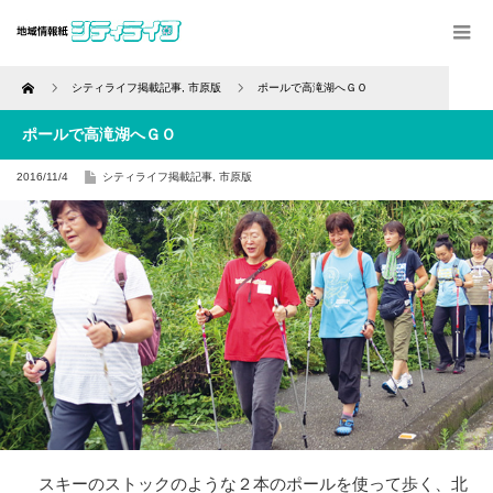
Home
シティライフ掲載記事
,
市原版
ポールで高滝湖へＧＯ
ポールで高滝湖へＧＯ
2016/11/4
シティライフ掲載記事
,
市原版
スキーのストックのような２本のポールを使って歩く、北