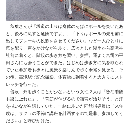
秋葉さんが「坂道の上りは身体のそばにポールを突いたあ
と、後ろに流すと危険ですよ」、「下りはポールの先を前に
出してブレーキの役割をさせてください」など一人ひとりに
気を配り、声をかけながら歩く。広々とした湖岸から高滝神
社前に着くと、階段の歩き方を習い、参拝。運よく宮司の平
田さんにも会うことができた。はじめは歩き方に気を取られ
ていた参加者も徐々に風景を楽しんで歩く余裕を見せる。そ
の後、高滝駅で記念撮影。体育館に到着すると念入りにスト
レッチを行った。
普段、外を歩くことが少ないという女性２人は「急な階段
も楽に上れた」、「背筋が伸びるので猫背が治りそう」と汗
を拭いながら話していた。一緒に歩いた同館指導員は「来年
度は、サクラの季節に講座を計画するので是非、参加してく
ださい」と呼びかけた。