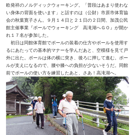
欧発祥のノルディックウォーキング。「普段はあまり使わな
い身体の背面を使います」と話すのは（公財）市原市体育協
会の秋葉寛子さん。９月１４日と２１日の２日間、加茂公民
館主催事業『ポールでウォーキング 高滝湖へＧＯ』が開か
れ１７名が参加した。
初日は同館体育館でポールの装着の仕方やポールを使用す
るにあたっての基本的マナーを学んだあと、空模様を見て戸
外に出た。ポールは体の横に突き、後ろに押して進む。ポー
ルが支えになるので、腰や膝への負担が少ないそうだ。同館
前でポールの使い方を練習したあと、さあ！高滝湖へ。