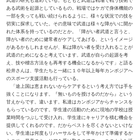
武道の研究も進めている。もともと武道は戦場で戦う技術で
ある武術を起源としているもの。戦場ではケガで身体機能の
一部を失っても戦い続けられるように、様々な状況での技を
切実に探求していた。その意味で武道は様々な障がいに開か
れた体系を持っているのだとか。「障がい者武道と言うと、
障がい者のために健常者がケアしてあげる、というイメージ
があるかもしれませんが、私は障がい者を受け入れることが
武道のためになると考えています。武道が自らの起源を考
え、技や稽古方法をも再考する機会になるからです」と語る
松井さんは、学生たちと一緒に１０年以上毎年カンボジアへ
のスポーツ支援活動も行っている。
「途上国は恵まれないからケアするという考え方では手を
抜くことになります。『無いものを授けるのだから』という
甘えからです。違います。私達はカンボジアからチャンスを
もらっているのです。学生達の活動のために現地の学校は授
業時間をつぶして受け入れ、学生達にキャリアを積む機会を
提供してくれるのです。だからベストを尽くさないといけな
い。学生達は何度もリハーサルをして半年かけて準備するか