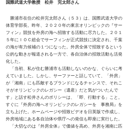
国際武道大学教授 松井 完太郎さん
勝浦市在住の松井完太郎さん（５３）は、国際武道大学の
体育学部長。昨年、２０２０年の東京オリンピックの『サー
フィン』競技を外房の海へ招致する活動に尽力した。２０１
５年にＩＯＣ総会でサーフィンが正式競技に決定され、千葉
の海が有力候補の１つになった。外房全体で招致するという
公的な動きが報道される一方で、各自治体の招致活動も活発
化した。
「当初、私が住む勝浦市も活動しないのかな、ぐらいに考
えていました。しかし、サーファーと話していて、「外房」
が「湘南」にも匹敵するブランドになるチャンスで、それこ
そがオリンピックのレガシー（遺産）だと気がついたんで
す」と話す松井さんのポリシーは、「即、行動する」こと。
すぐに『外房の海へオリンピックのレガシーを 事務局』を
立ち上げた。ホームページや招致ビデオを日英版で作成し、
外房地域にある各自治体や県庁への発信も即座に実行した。
「大切なのは『外房全体』で価値を高め、外房を湘南に匹