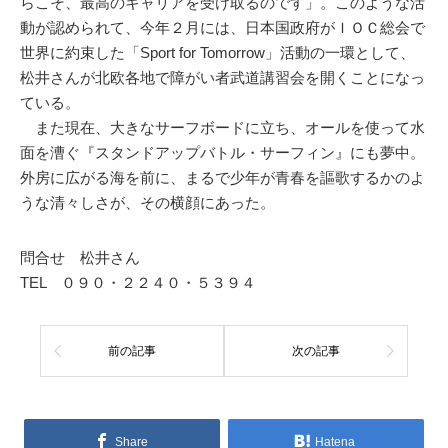
らこそ、最高のキャリアを受け取るのです」。このような活
動が認められて、今年２月には、日本国政府がＩＯＣ総会で
世界に約束した「Sport for Tomorrow」活動の一環として、
松井さんが北欧各地で障がい者武道講習会を開くことになっ
ている。
また現在、大きなサーフボードに立ち、オールを使って水
面を漕ぐ『スタンドアップバトル・サーフィン』にも夢中。
外房に広がる海を前に、まるで少年が青春を謳歌するかのよ
うな清々しさが、その横顔にあった。
問合せ 松井さん
TEL ０９０・２２４０・５３９４
前の記事
次の記事
Share
Hatena