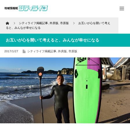
Home
シティライフ掲載記事
,
外房版
,
市原版
お互いが心を開いて考え
ると、みんなが幸せになる
お互いが心を開いて考えると、みんなが幸せになる
2017/1/27
シティライフ掲載記事
,
外房版
,
市原版