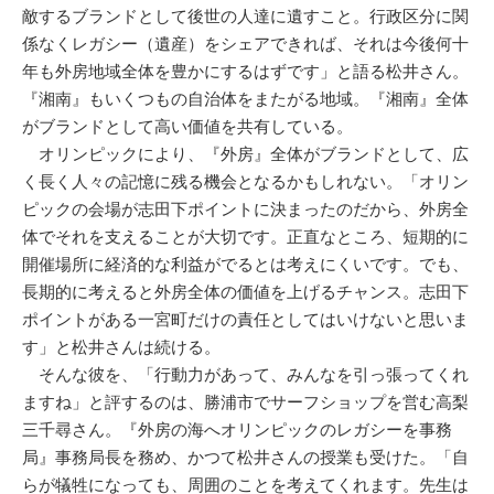
敵するブランドとして後世の人達に遺すこと。行政区分に関
係なくレガシー（遺産）をシェアできれば、それは今後何十
年も外房地域全体を豊かにするはずです」と語る松井さん。
『湘南』もいくつもの自治体をまたがる地域。『湘南』全体
がブランドとして高い価値を共有している。
オリンピックにより、『外房』全体がブランドとして、広
く長く人々の記憶に残る機会となるかもしれない。「オリン
ピックの会場が志田下ポイントに決まったのだから、外房全
体でそれを支えることが大切です。正直なところ、短期的に
開催場所に経済的な利益がでるとは考えにくいです。でも、
長期的に考えると外房全体の価値を上げるチャンス。志田下
ポイントがある一宮町だけの責任としてはいけないと思いま
す」と松井さんは続ける。
そんな彼を、「行動力があって、みんなを引っ張ってくれ
ますね」と評するのは、勝浦市でサーフショップを営む高梨
三千尋さん。『外房の海へオリンピックのレガシーを事務
局』事務局長を務め、かつて松井さんの授業も受けた。「自
らが犠牲になっても、周囲のことを考えてくれます。先生は