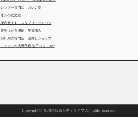
カレンダー専門店 カレン堂
タオルの総文堂
成便利サイト スタプリドットコム
・喪中はがき印刷 年賀職人
名刺印刷の専門店｜箔押しショップ
トチラシ作成専門店 迷子ペット.net
Copyright ©
地域情報紙シティライフ
All rights reserved.