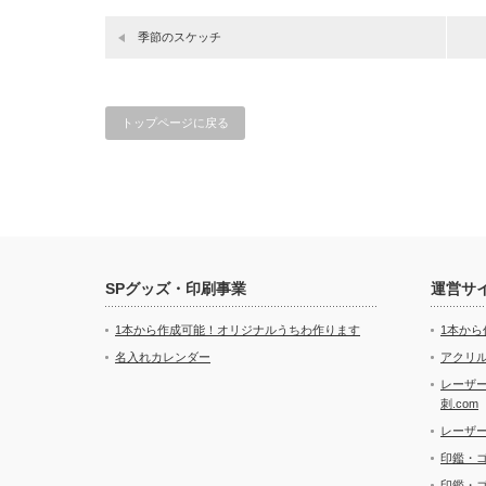
季節のスケッチ
トップページに戻る
SPグッズ・印刷事業
運営サ
1本から作成可能！オリジナルうちわ作ります
1本か
名入れカレンダー
アクリル
レーザ
刺.com
レーザ
印鑑・
印鑑・