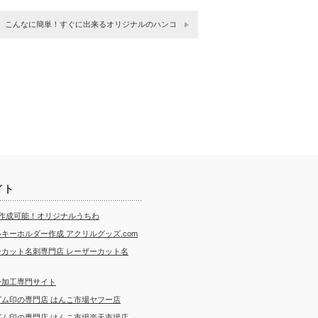
こんなに簡単！すぐに出来るオリジナルのハンコ
イト
ら作成可能！オリジナルうちわ
キーホルダー作成 アクリルグッズ.com
ーカット名刺専門店 レーザーカット名
ー加工専門サイト
ゴム印の専門店 はんこ市場ヤフー店
ゴム印の専門店 はんこ市場楽天市場店