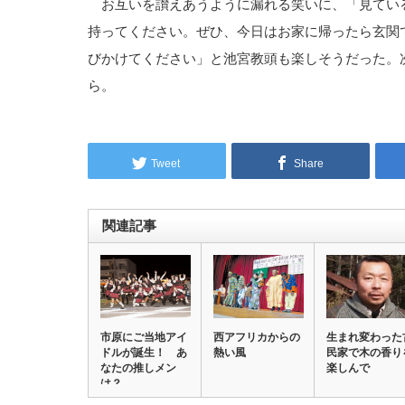
お互いを讃えあうように漏れる笑いに、「見てい
持ってください。ぜひ、今日はお家に帰ったら玄関
びかけてください」と池宮教頭も楽しそうだった。
ら。
Tweet
Share
関連記事
市原にご当地アイ
西アフリカからの
生まれ変わった
ドルが誕生！ あ
熱い風
民家で木の香り
なたの推しメン
楽しんで
は？