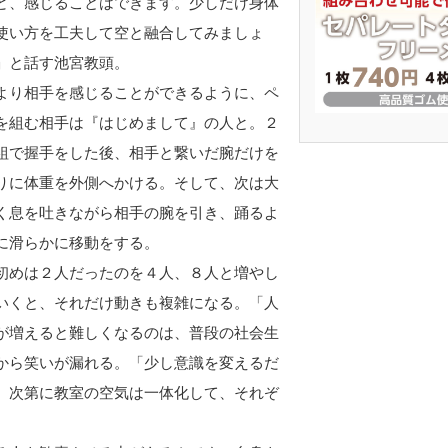
ど、感じることはできます。少しだけ身体
使い方を工夫して空と融合してみましょ
」と話す池宮教頭。
り相手を感じることができるように、ペ
を組む相手は『はじめまして』の人と。２
組で握手をした後、相手と繋いだ腕だけを
りに体重を外側へかける。そして、次は大
く息を吐きながら相手の腕を引き、踊るよ
に滑らかに移動をする。
めは２人だったのを４人、８人と増やし
いくと、それだけ動きも複雑になる。「人
が増えると難しくなるのは、普段の社会生
から笑いが漏れる。「少し意識を変えるだ
。次第に教室の空気は一体化して、それぞ