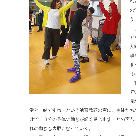
れ
の
う
よ
ア
人
頼
き
う
初
て
間
活と一緒ですね」という池宮教頭の声に、生徒たち
けで、自分の身体の動きが軽く感じます」との声も
れの動きも大胆になっていく。