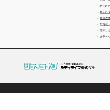
名入れ
名入れ
名刺作
年賀状
箔押し
迷子ペッ