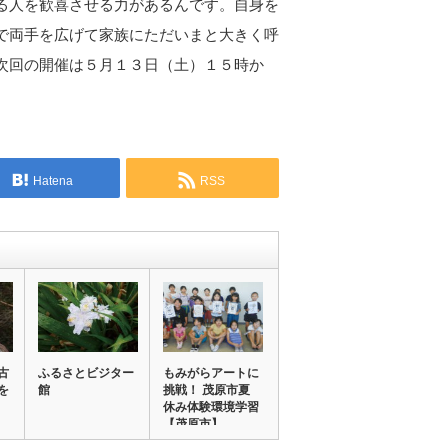
る人を歓喜させる力があるんです。自身を
で両手を広げて家族にただいまと大きく呼
次回の開催は５月１３日（土）１５時か
Hatena
RSS
古
ふるさとビジター
もみがらアートに
を
館
挑戦！ 茂原市夏
休み体験環境学習
【茂原市】