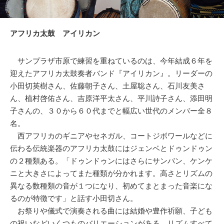
アフリカ太鼓 アイリカン
サンプラザ市原で練習を重ねているのは、今年結成６年を
迎えたアフリカ太鼓奏者バンド『アイリカン』。リーダーの
小田切英樹さん、佐藤朝子さん、土屋聡さん、石川友美さ
ん、植村啓佑さん、吉原洋平太さん、平川詩子さん、添田明
子さんの、３０から６０代までと幅広い世代のメンバー全８
名。
西アフリカのギニアやセネガル、コートジボワールなどに
伝わる伝統楽器のアフリカ太鼓にはジェンベとドゥンドゥン
の２種類ある。「ドゥンドゥンにはさらにサンバン、ケンケ
ニと大きさによってまた種類が分かれます。高さとリズムの
異なる数種類の音が１つになり、初めてまとまった音楽にな
るのが特徴です」と話す小田切さん。
お祭りや儀式で演奏される曲には結婚や豊作祈願、子ども
の祝いなどいくつものバリエーションがある。リズムすべて