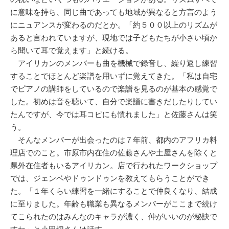
に意味を持ち、同じ曲であっても地域が異なると方言のよう
にニュアンスが変わるのだとか。「約５００以上のリズムが
あると言われていますが、現地では子どもたちが小さい頃か
ら聞いて耳で覚えます」と続ける。
アイリカンのメンバーも曲を機械で録音し、繰り返し練習
することでほとんど楽譜を用いずに覚えてきた。「私は自宅
でピアノの講師をしているので楽譜を見るのが基本の感覚で
した。初めは音を聴いて、自分で楽譜に書きだしたりしてい
たんですが、今では耳コピにも慣れました」と佐藤さんは笑
う。
そんなメンバーが出会ったのは７年前、都内のアフリカ料
理店でのこと。市原市内在住の佐藤さんや土屋さんを除くと
県外在住者もいるアイリカン。店で行われたワークショップ
では、ジェンベやドゥンドゥンを教えてもらうことができ
た。「１年くらい練習を一緒にすることで仲良くなり、結成
に至りました。年齢も職業も異なるメンバーがここまで続け
てこられたのはみんなのキャラが濃く、仲がいいのが秘訣で