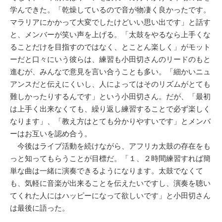
学んできた。「乾燥しているので音が物凄く良かったです。
マラリアにかかって大変でしたけどいい思い出です」と話す
と、メンバーが笑い声を上げる。「太鼓をやるなら上手くな
ることだけを目指すのではなく、とことん楽しく」がモット
ーだと口々にいう彼らは、練習も小田切さんのリードのもと
進むが、みんなで意見を言い合うことも多い。「細かいニュ
アンスだと伝えにくいし、人によってはそのリズムがとても
難しかったりするんです」という小田切さん。だが、「最初
は上手く出来なくても、繰り返し練習することで必ず楽しく
なります」、「教え方はとても分かりやすいです」とメンバ
ーはお互いを認め合う。
今後はライブ活動を続けながら、アフリカ太鼓の存在をも
っと知ってもらうことが目標だ。「１、２時間練習すれば簡
単な曲は一緒に演奏できるようになります。太鼓でなくて
も、気軽に音楽が出来ることを伝えたいですし、演奏を聴い
てくれた人にはハッピーになって欲しいです」と小田切さん
は最後に語った。