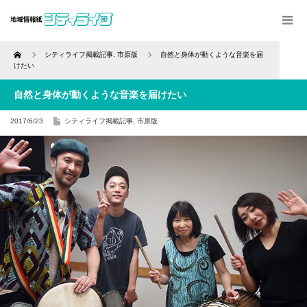
Home
シティライフ掲載記事
,
市原版
自然と身体が動くような音楽を届
けたい
自然と身体が動くような音楽を届けたい
2017/6/23
シティライフ掲載記事
,
市原版