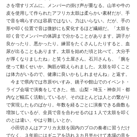
さを増すリズムに、メンバーの掛け声が重なる。山羊や牛の
皮を使用して作られたアフリカ太鼓は柔らかい素材だが、手
で音を鳴らすのは容易ではない。力はいらない。だが、手の
形や叩く位置で音は微妙にも変化するほど繊細だ。「太鼓を
叩く音でメンバーの体調まで分かることがあります。調子が
良かったり、悪かったり。練習をたくさんしたりすると、血
尿が出ることもあります。太鼓を始めた頃と比べて、大分手
が厚くなりましたね」と笑う土屋さん。石川さんも、「腕を
使って動くせいか、胸筋が鍛えられました。太鼓を叩くこと
は体力がいるので、健康に良いかもしれませんね」と返す。
今まで県内では市原やいすみ、銚子や館山でのイベント・
ライブ会場で演奏をしてきた。他、山梨・埼玉・神奈川・都
内など幅広く活動しているが、そのほとんどは人との繋がり
で実現したものばかり。年数を経るごとに演奏できる曲数も
増加しているが、全員で音を合わせるのは１人で太鼓を叩く
のとは違い、やはり難しいとか。
小田切さんはアフリカ太鼓を国内のプロの奏者に習うだけ
でなく、３年前にはギニアを訪れ３カ月半かけて本場の音を