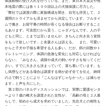
保護動物の受け入れを行っている。また、東日本大震災や熊
本地震の際には各々１００頭以上の犬猫保護に尽力した。
「弊社では譲渡の際に家族構成を聞き、自宅も拝見して、２
週間のトライアルも済ませてから決定しています。フルタイ
ムで働き、お留守番の時間が長くなる場合はお断りすること
もあります。可哀想だから貰う、じゃダメなんです。人の子
どもと同じ、とまでは言いませんが、きちんと向き合う覚悟
をもって欲しいです」と友森さんは訴える。 また、可愛い
からと子犬や子猫を希望する人も多い。だが、餌の回数やト
イレトレーニング、体調の急激な変化にも対応しなければな
らない。「みなさん、成猫や成犬の飼いやすさを知ってくだ
さい。すでに大きさも決まっていて、落ち着いています。も
し病歴などがある場合は譲渡する側が必ず全てを伝え、納得
の上で飼うことにより『こんなはずじゃなかった』は減らせ
ます」と声を大にした。
第２部のパネルディスカッションでは、実際に愛護センタ
ーより７歳の雌犬を譲渡された女性が、「高齢の母と２人暮
らしで、初めから成犬を求めていました。先住犬との相性も