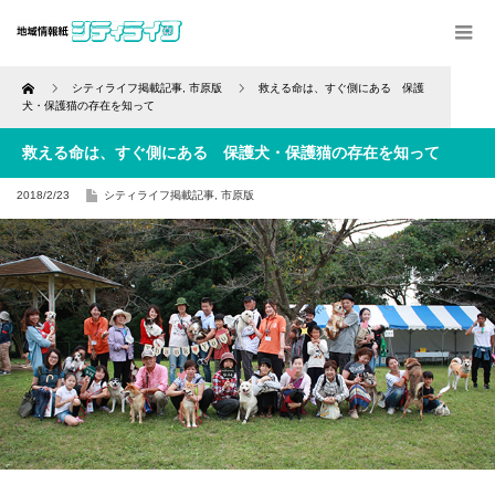
Home
シティライフ掲載記事
,
市原版
救える命は、すぐ側にある 保護
犬・保護猫の存在を知って
救える命は、すぐ側にある 保護犬・保護猫の存在を知って
2018/2/23
シティライフ掲載記事
,
市原版