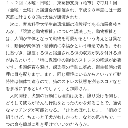
１～２回（木曜・日曜）、東葛飾支所（柏市）で毎月１回
（金曜・土曜）と譲渡会が開催され、平成２８年度には一般
家庭に計２６８頭の犬猫が譲渡された。
次に、帝京科学大学生命環境部の准教授である加隈良枝さ
んが、『譲渡と動物福祉』について講演した。動物福祉と
は、人間が主体となって動物を可愛がるという考えとは異な
り、動物が肉体的・精神的に幸福かという概念である。それ
に基づき、譲渡する側と譲渡される側の双方が気を付ける点
があるという。「特に保護中の動物のストレスの軽減が必要
です。多頭飼育を避け、感染症の予防に努め、衛生状態の管
理に目を配ります。また、同じ環境にいるからといって行動
特性は個体で違うので、猫のストレス状態を測るスコアなど
を参考にするといいでしょう」と加隈さん。
人間同様、犬猫の行動にも理由はある。譲り受ける側も、
どうして彼らがそんな行動をとったのかを知ることで、適切
なマッチングが可能となる。『ひとめぼれした』、『初めて
飼うけど、ちょっと子犬が欲しかった』などの気持ちで、一
つの命を簡単に引き受けていいのだろうか。