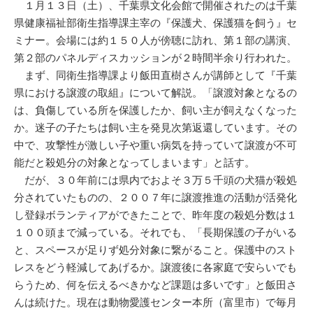
１月１３日（土）、千葉県文化会館で開催されたのは千葉
県健康福祉部衛生指導課主宰の『保護犬、保護猫を飼う』セ
ミナー。会場には約１５０人が傍聴に訪れ、第１部の講演、
第２部のパネルディスカッションが２時間半余り行われた。
まず、同衛生指導課より飯田直樹さんが講師として『千葉
県における譲渡の取組』について解説。「譲渡対象となるの
は、負傷している所を保護したか、飼い主が飼えなくなった
か。迷子の子たちは飼い主を発見次第返還しています。その
中で、攻撃性が激しい子や重い病気を持っていて譲渡が不可
能だと殺処分の対象となってしまいます」と話す。
だが、３０年前には県内でおよそ３万５千頭の犬猫が殺処
分されていたものの、２００７年に譲渡推進の活動が活発化
し登録ボランティアができたことで、昨年度の殺処分数は１
１００頭まで減っている。それでも、「長期保護の子がいる
と、スペースが足りず処分対象に繋がること。保護中のスト
レスをどう軽減してあげるか。譲渡後に各家庭で安らいでも
らうため、何を伝えるべきかなど課題は多いです」と飯田さ
んは続けた。現在は動物愛護センター本所（富里市）で毎月