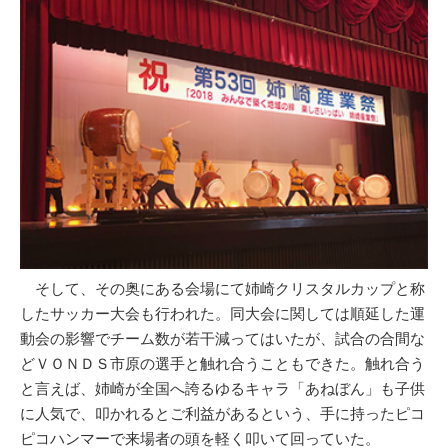
そして、その奥にある会場にて姉崎クリスタルカップと称
したサッカー大会も行われた。同大会に関しては順延した運
動会の影響でチーム数が若干減ってはいたが、試合の合間な
どＶＯＮＤＳ市原の選手と触れ合うこともできた。触れ合う
と言えば、姉崎が全国へ誇るゆるキャラ「あねぼん」も子供
に人気で、叩かれるとご利益があるという、手に持ったピコ
ピコハンマーで来場者の頭を軽く叩いて回っていた。