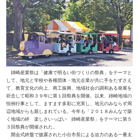
姉崎産業祭は「健康で明るい街づくりの祭典」をテーマと
して、地元と学校や各種団体・地元企業が共に手をたずさえ
て、教育文化の向上、商工振興、地域社会の調和ある発展を
祈念して昭和３９年に第１回祭典を開催。以来、姉崎地域の
恒例行事として、ますます多彩に充実し、地元のみならず周
辺地域からも親しまれている。今年も「２０１８みんなで築
く地域の絆 楽しさいっぱい 姉崎産業祭」をテーマに第５
３回祭典が開催された。
開会式終盤で披露された小出市長による迫力のある一番太