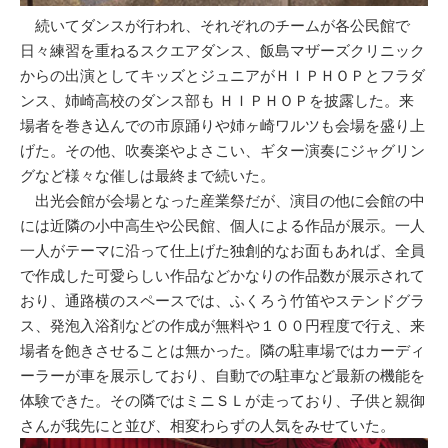
続いてダンスが行われ、それぞれのチームが各公民館で
日々練習を重ねるスクエアダンス、飯島マザーズクリニック
からの出演としてキッズとジュニアがＨＩＰＨＯＰとフラダ
ンス、姉崎高校のダンス部も ＨＩＰＨＯＰを披露した。来
場者を巻き込んでの市原踊りや姉ヶ崎ワルツも会場を盛り上
げた。その他、吹奏楽やよさこい、ギター演奏にジャグリン
グなど様々な催しは最終まで続いた。
出光会館が会場となった産業祭だが、演目の他に会館の中
には近隣の小中高生や公民館、個人による作品が展示。一人
一人がテーマに沿って仕上げた独創的なお面もあれば、全員
で作成した可愛らしい作品などかなりの作品数が展示されて
おり、通路横のスペースでは、ふくろう竹笛やステンドグラ
ス、発泡入浴剤などの作成が無料や１００円程度で行え、来
場者を飽きさせることは無かった。隣の駐車場ではカーディ
ーラーが車を展示しており、自動での駐車など最新の機能を
体験できた。その隣ではミニＳＬが走っており、子供と親御
さんが我先にと並び、相変わらずの人気をみせていた。