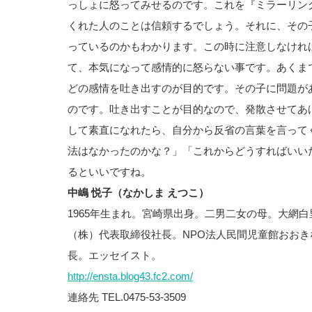
っしょに怒ってみせるのです。これを『ミラーリン
くれた人のことは信頼するでしょう。それに、その
っているのかもわかります。この時に注意しなけれ
て、本気になって感情的に怒らない事です。あくま
どの感情を吐き出すのが目的です。その子に問題が
のです。吐き出すことが目的なので、発散させてあ
して素直になれたら、自分から反省の言葉を言って
法はなかったのかな？」「これからどうすればいい
るといいですね。
中嶋 悦子（なかしま えつこ）
1965年生まれ。宮崎県出身。二男二女の母。大網
（株）代表取締役社長。NPO法人民間児童館おお
長。エッセイスト。
http://ensta.blog43.fc2.com/
連絡先 TEL.0475-53-3509