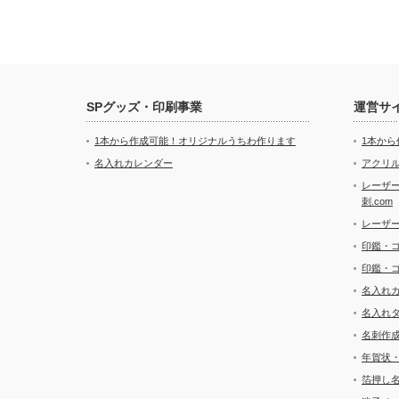
SPグッズ・印刷事業
運営サ
1本から作成可能！オリジナルうちわ作ります
1本か
名入れカレンダー
アクリル
レーザ
刺.com
レーザ
印鑑・
印鑑・
名入れ
名入れ
名刺作
年賀状
箔押し