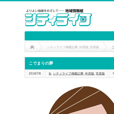
シティライフ掲載記事
,
外房版
,
市原版
こでまりの夢
2018/7/6
シティライフ掲載記事
,
外房版
,
市原版