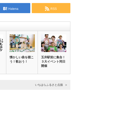
Hatena
RSS
懐かしい曲を聴こ
五井駅前に集合！
う！歌おう！
３大イベント同日
開催
いちはらふるさと点描