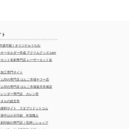
イト
ら作成可能！オリジナルうちわ
キーホルダー作成 アクリルグッズ.com
ーカット名刺専門店 レーザーカット名
ー加工専門サイト
ゴム印の専門店 はんこ市場ヤフー店
ゴム印の専門店 はんこ市場楽天市場店
カレンダー専門店 カレン堂
タオルの総文堂
成便利サイト スタプリドットコム
・喪中はがき印刷 年賀職人
名刺印刷の専門店｜箔押しショップ