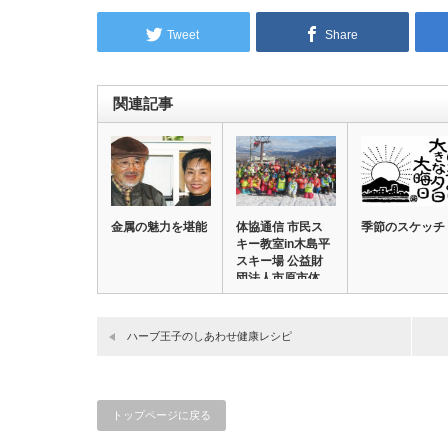
Tweet
Share
関連記事
金属の魅力を堪能
体協通信 市民ス
季節のスケッチ
キー教室in木島平
スキー場 公益財
団法人市原市体…
ハーブ王子のしあわせ健康レシピ
トップページに戻る