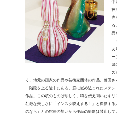
中
技
専
る
品
ミ
あ
ー
県
ズ
く、地元の画家の作品や芸術家団体の作品、菅田さ
階段を上る途中にある、窓に嵌め込まれたステン
作品。この頃のものは珍しく、噂を伝え聞いたキリ
荘厳な美しさに「インスタ映えする！」と撮影する
のなら」との館長の想いから作品の撮影は禁止して