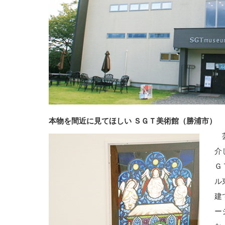
本物を間近に見てほしい ＳＧＴ美術館（勝浦市）
芸
介
Ｇ
ル
建
ー