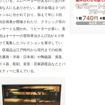
っている。エレベーターがあるので足の不
由な人にもありがたい。展示会場は３つの
ャンルに分かれており、加えて年に３回、
別企画展が開催されたり、クラシック等の
ンサートも開かれ、リピーターが多い。美
館はオーナーの菅田孝治さん(72)が４０年
けて蒐集したコレクションを展示してい
。収蔵品は江戸時代から現代までの絵画
古書画・洋画・日本画）や陶磁器、漆器、
ラス器、彫刻、皇室・宮家調度品などとバ
エティーに富んでいる。