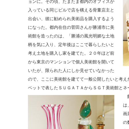
ョンに。その頃、たまたま都内のオフィスが
入っている同じビルで店を構える骨董店主と
出会い、彼に勧められ美術品を購入するよう
になった。都内在住の菅田さんが勝浦市に美
術館を造ったのは、「勝浦の風光明媚な土地
柄を気に入り、定年後はここで暮らしたいと
考え土地を購入し家を建てた。２０年ほど前
から東京のマンションで個人美術館を開いて
いたが、限られた人にしか見せていなかった
ので、ここに美術館を建てて一般公開したいと考え
ベットで表したＳＵＧＡＴＡからＳＧＴ美術館とネ
館
は
画
の