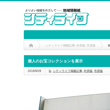
シティライフ掲載記事
,
外房版
,
市原版
個人のお宝コレクションを展示
2018/9/28
シティライフ掲載記事
,
外房版
,
市原版