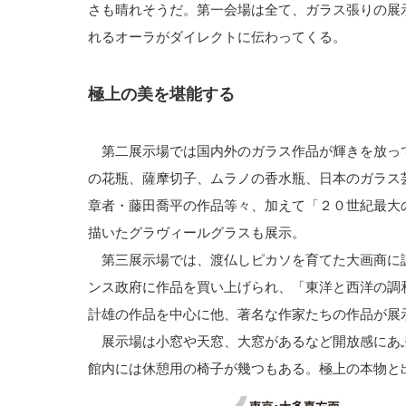
さも晴れそうだ。第一会場は全て、ガラス張りの展
れるオーラがダイレクトに伝わってくる。
極上の美を堪能する
第二展示場では国内外のガラス作品が輝きを放っ
の花瓶、薩摩切子、ムラノの香水瓶、日本のガラス
章者・藤田喬平の作品等々、加えて「２０世紀最大
描いたグラヴィールグラスも展示。
第三展示場では、渡仏しピカソを育てた大画商に
ンス政府に作品を買い上げられ、「東洋と西洋の調
計雄の作品を中心に他、著名な作家たちの作品が展
展示場は小窓や天窓、大窓があるなど開放感にあ
館内には休憩用の椅子が幾つもある。極上の本物と