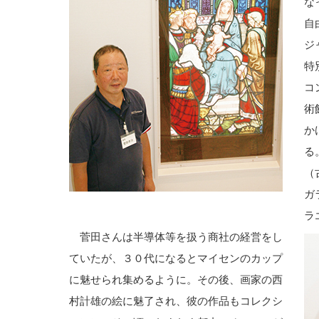
な
自
ジ
特
コ
術
か
る
（
ガ
ラ
菅田さんは半導体等を扱う商社の経営をし
ていたが、３０代になるとマイセンのカップ
に魅せられ集めるように。その後、画家の西
村計雄の絵に魅了され、彼の作品もコレクシ