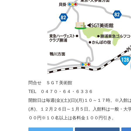
問合せ ＳＧＴ美術館
TEL ０４７０・６４・６３３６
開館日は毎週(金)(土)(日)(月)１０～１７時。※入館
(木)、１２月２６日～１月５日。入館料は一般・大
００円※１０名以上は各料金１００円引き。