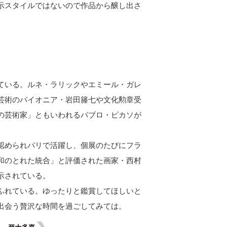
示スタイルではないので作品から醸し出さ
ている。ルネ・ラリックやエミール・ガレ
芸術のパイオニア・岩田籐七や文化勲章受
の芸術家」ともいわれるパブロ・ピカソが
認められパリで活躍し、個展のたびにフラ
和のとれた統合」と評価された画家・西村
示されている。
ふれている。ゆったりと鑑賞してほしいと
出会う贅沢な時間を過ごしてみては。