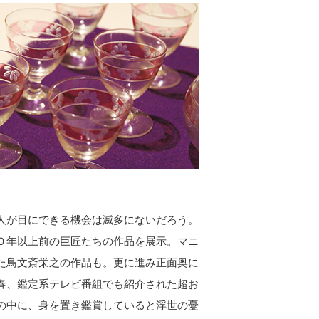
人が目にできる機会は滅多にないだろう。
０年以上前の巨匠たちの作品を展示。マニ
た鳥文斎栄之の作品も。更に進み正面奥に
春、鑑定系テレビ番組でも紹介された超お
の中に、身を置き鑑賞していると浮世の憂