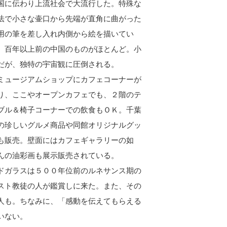
国に伝わり上流社会で大流行した。特殊な
法で小さな壷口から先端が直角に曲がった
用の筆を差し入れ内側から絵を描いてい
。百年以上前の中国のものがほとんど。小
だが、独特の宇宙観に圧倒される。
ュージアムショップにカフェコーナーが
り、ここやオープンカフェでも、２階のテ
ブル＆椅子コーナーでの飲食もＯＫ。千葉
の珍しいグルメ商品や同館オリジナルグッ
も販売。壁面にはカフェギャラリーの如
んの油彩画も展示販売されている。
ドガラスは５００年位前のルネサンス期の
スト教徒の人が鑑賞しに来た。また、その
人も。ちなみに、「感動を伝えてもらえる
いない。