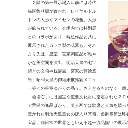
２階の第一展示場入口前には時代
猫脚飾り棚が置かれ、ロイヤルドル
トンの人形やマイセンの花瓶、人形
が飾られている。会場内では特別展
とのコラボがあり、蒔絵作品と共に
展示されたガラス製の花器も。それ
より先は、皇室・宮家調度品が雅や
かな美空間を演出。明治天皇の七宝
焼きの文箱や枕屏風、宮家の蒔絵箪
笥、昭和天皇の御結婚披露宴メニュ
ー等々の皇室ゆかりの品々。さえぎるものなく一般
会場右手には国宝や重要文化財に指定された２０
ア垂涎の逸品ばかり。美人画では歌麿と人気を競っ
置かれた明治天皇皇女の嫁入り箪笥、桑御箪笥は昨
宝品。非日常の世界ともいえる超一流品揃いの展示