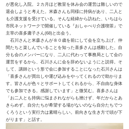
が悪化し入院。２カ月ほど教室を休み会の運営は難しいので
退会しようと考えた。米森さんも同様に持病があり、二人と
も介護支援を受けている。そんな経緯から訪ねた、いちはら
市民ネットワークで開催している『おしゃべり介護喫茶』で
主宰の喜多庸子さん(68)と出会う。
石川さんと米森さんが８０歳を前にして会を立ち上げ、仲
間たちと楽しんでいることを知った喜多さんは感動した。自
分も会のメンバーになり、二人に代わって事務局として会の
運営をするから、石川さんに会を辞めないようにと説得。そ
して、講師という形で会に参加することになった石川さんは
「喜多さんが買出しや運び込みをやってくれるので助かりま
す。皆さんが色々とサポートしてくれるから、不自由な身体
でも参加できる。感謝しています」と微笑む。喜多さんは
「お二人とも持病に悩まされながらも挫けず、年だからとあ
きらめず、自分たちが希望する場がないのなら自分たちでつ
くろうという実行力は素晴らしい。前向きな生き方で頭が下
がります」と話す。