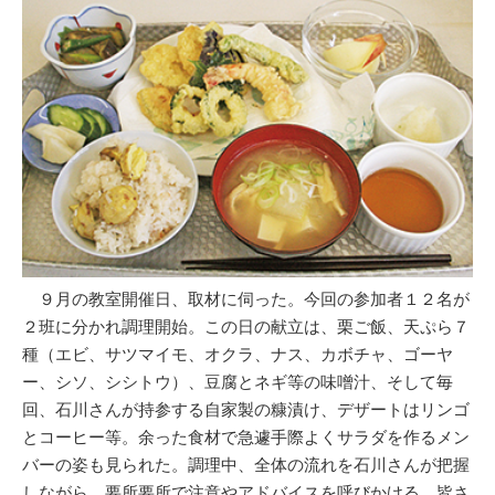
９月の教室開催日、取材に伺った。今回の参加者１２名が
２班に分かれ調理開始。この日の献立は、栗ご飯、天ぷら７
種（エビ、サツマイモ、オクラ、ナス、カボチャ、ゴーヤ
ー、シソ、シシトウ）、豆腐とネギ等の味噌汁、そして毎
回、石川さんが持参する自家製の糠漬け、デザートはリンゴ
とコーヒー等。余った食材で急遽手際よくサラダを作るメン
バーの姿も見られた。調理中、全体の流れを石川さんが把握
しながら、要所要所で注意やアドバイスを呼びかける。皆さ