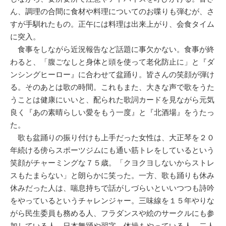
ん、調理の合間に食材や料理についてのお喋りも弾むが、さ
すが手馴れたもの。正午には料理は出来上がり、会食タイム
に突入。
食事をしながら近況報告など話題に事欠かない。食事が終
わると、「腹ごなしと身体と頭を使って老化防止に」と『ダ
ンシングヒーロー』に合わせて盆踊り。皆さんの笑顔が弾け
る。そのあとは歌の時間。これもまた、大きな声で歌をうた
うことは健康にいいと、配られた歌詞カードを見ながら元気
良く『あの素晴らしい愛をもう一度』と『北酒場』をうたっ
た。
歌も盆踊りの振り付けも上手だった女性は、大正琴を２０
年続ける傍らスポーツジムにも通い筋トレをしているという
笑顔がチャーミングな７５歳。「クヨクヨしないからストレ
スもたまらない」と朗らかに笑った。一方、歌も踊りも休み
休みだった人は、喘息持ちで話がしづらいといいつつも詩吟
をやっているというチャレンジャー。三味線を１５年やりな
がら民生委員も務める人、フラダンスや絵のサークルにも参
加している人、日本舞踊や習字、体操もやっている人、二人