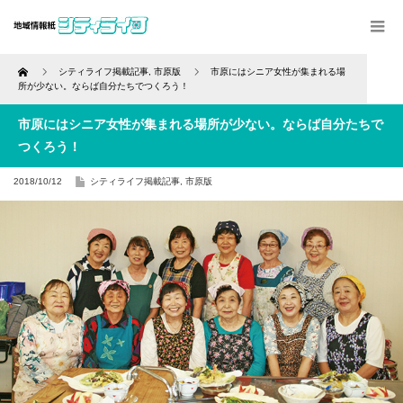
Home
シティライフ掲載記事
,
市原版
市原にはシニア女性が集まれる場
所が少ない。ならば自分たちでつくろう！
市原にはシニア女性が集まれる場所が少ない。ならば自分たちで
つくろう！
2018/10/12
シティライフ掲載記事
,
市原版