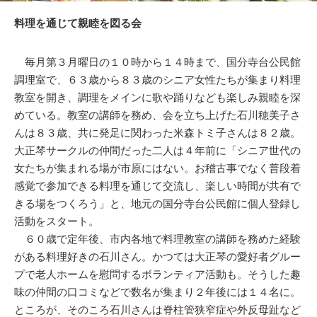
料理を通じて親睦を図る会
毎月第３月曜日の１０時から１４時まで、国分寺台公民館
調理室で、６３歳から８３歳のシニア女性たちが集まり料理
教室を開き、調理をメインに歌や踊りなども楽しみ親睦を深
めている。教室の講師を務め、会を立ち上げた石川穂美子さ
んは８３歳、共に発足に関わった米森トミ子さんは８２歳。
大正琴サークルの仲間だった二人は４年前に「シニア世代の
女たちが集まれる場が市原にはない。お稽古事でなく普段着
感覚で参加できる料理を通じて交流し、楽しい時間が共有で
きる場をつくろう」と、地元の国分寺台公民館に個人登録し
活動をスタート。
６０歳で定年後、市内各地で料理教室の講師を務めた経験
がある料理好きの石川さん。かつては大正琴の愛好者グルー
プで老人ホームを慰問するボランティア活動も。そうした趣
味の仲間の口コミなどで数名が集まり２年後には１４名に。
ところが、そのころ石川さんは脊柱管狭窄症や外反母趾など