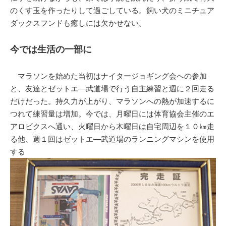
のくす玉を作ったりして過ごしている。飼い犬のミニチュア
ダックスフンドも癒しには欠かせない。
今では生活の一部に
マラソンを始めた当初はナイタージョギング会への参加
と、友達とゼットエ―武道場で行う自主練習と週に２回走る
だけだった。持久力が上がり、マラソンへの熱が加速するに
つれて練習量は増加。今では、月曜日には体育協会主催のエ
アロビクスへ通い、火曜日から木曜日は自宅周辺を１０㎞走
る他、週１回はゼットエ―武道場のランニングマシンを使用
する