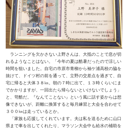
ランニングを欠かさない上野さんは、大抵のことで息が切
れるようなことはない。「今年の夏は酷暑だったので涼しい
時間を狙いました。自宅の市原市青柳から袖ケ浦高校の脇を
抜けて、ドイツ村の前を通って、立野の交差点を過ぎて、自
宅に帰ると大体３８㎞。朝の７時に出て、１３時くらいにま
でかかりますが、一回出たら帰らないといけないでしょう」
と、苛酷だ。『なんてことない』という風に話す姿からは想
像できないが、距離に換算すると毎月練習と大会を合わせて
３００㎞は走っているとか。
「家族も応援してくれています。夫は私を送るために山口
県まで車を出してくれたり、マラソン大会中も給水の補助を