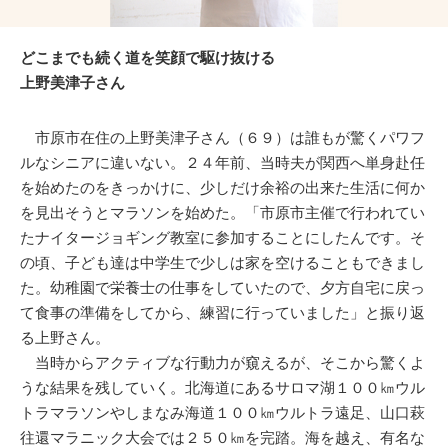
どこまでも続く道を笑顔で駆け抜ける
上野美津子さん
市原市在住の上野美津子さん（６９）は誰もが驚くパワフ
ルなシニアに違いない。２４年前、当時夫が関西へ単身赴任
を始めたのをきっかけに、少しだけ余裕の出来た生活に何か
を見出そうとマラソンを始めた。「市原市主催で行われてい
たナイタージョギング教室に参加することにしたんです。そ
の頃、子ども達は中学生で少しは家を空けることもできまし
た。幼稚園で栄養士の仕事をしていたので、夕方自宅に戻っ
て食事の準備をしてから、練習に行っていました」と振り返
る上野さん。
当時からアクティブな行動力が窺えるが、そこから驚くよ
うな結果を残していく。北海道にあるサロマ湖１００㎞ウル
トラマラソンやしまなみ海道１００㎞ウルトラ遠足、山口萩
往還マラニック大会では２５０㎞を完踏。海を越え、有名な