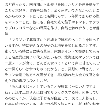
ほど通ったり、同時期から山登りを続けたりと身体を動かす
ことが大好き。習得率は高く、全く泳ぎができなかったとこ
ろからのスタートだったにも関わらず、５年間であらゆる型
をマスターした。他にも、自宅の庭で茄子やトマト、オクラ
やブロッコリーなどの野菜を作り、自然と触れ合うことが趣
味。
「マラソンで北海道から沖縄まで日本のあちこちを回って
いますが、特に好きなのがその土地柄を楽しめることです。
走っている時に目に映る景色、休憩ポイントで提供してもら
える名産品は何より代えがたいもの。北海道のマラソンでは
一度メロンが出て、どんどん食べて！という声に甘えて丸ご
と一個くらいは食べちゃったかも」と、笑顔の上野さん。マ
ラソン会場で地方の友達ができ、再び訪れた大会で友達と会
えた時の喜びもひとしおだ。
「あんまりじっとしていることが得意じゃないんですよ
ね」と話す上野さんは自宅でリラックスする時、何をしてい
るのだろうか。現在は子どもが自立して、夫と二人暮らし。
仕事を続けながらも、家では小説を読んだり、折り紙で特大