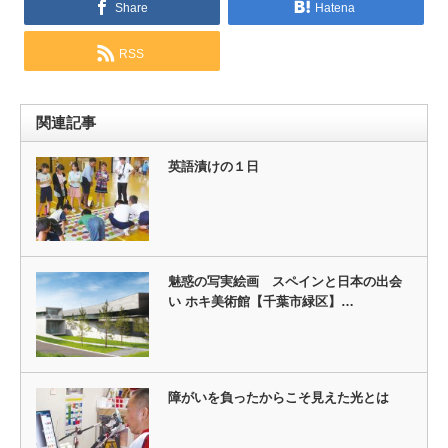
Share
Hatena
RSS
関連記事
英語漬けの１日
魅惑の写実絵画 スペインと日本の出会
い ホキ美術館【千葉市緑区】…
障がいを負ったからこそ見えた光とは