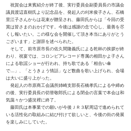
祝賀会は来賓紹介が終了後、実行委員会副委員長の市議会
議員渡辺直樹氏より記念品を、発起人の刈米俊子さん、石橋
里江子さんからは花束が贈呈され、藤田氏からは「今回の受
賞は皆さまのおかげです。今後は感謝の念で心し、最善を尽
くし報いたい。この様な会を開催して頂き本当にありがとう
ございます」と謝辞を述べられた。
そして、前市原市長の佐久間隆義氏による乾杯の挨拶が終
わり、祝宴では、コロンビアレコード専属の相田かよ子さん
による歌謡ショーが行われ、持ち歌である「相合い傘
で…」、「とうきょう情話」など数曲を歌い上げられ、会場
は大いに盛り上がった。
発起人の市原商工会議所姉崎支部長石橋孝氏による中締め
の後、実行委員長の切替敬郎氏による閉会の言葉で本会は和
気藹々かつ盛況裡に終了。
藤田氏は本事業での願いが今後ＪＲ３駅周辺で進められて
いる活性化の取組みに結び付けて欲しいと、今後の街の発展
を楽しみにしていた。