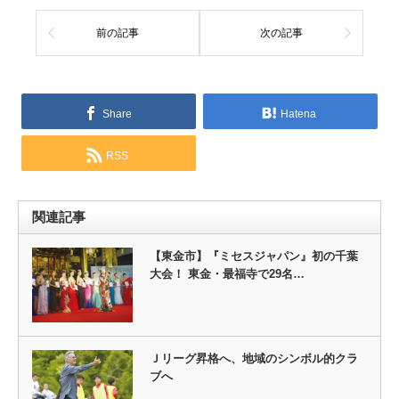
前の記事
次の記事
Share
Hatena
RSS
関連記事
【東金市】『ミセスジャパン』初の千葉
大会！ 東金・最福寺で29名…
Ｊリーグ昇格へ、地域のシンボル的クラ
ブへ