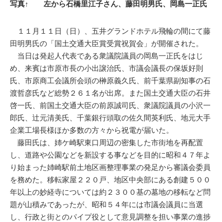
写真↑ 左から石橋里江子さん、藤田明男氏、岡島一正氏
１１月１１日（日）、五井グランドホテル飛輪の間にて藤
田明男氏の「国土交通大臣賞受賞祝賀会」が開催された。
当日は発起人代表である衆議院議員の岡島一正氏をはじ
め、来賓は市原市長の小出譲治氏、市議会議長の保坂好則
氏、市原商工会議所会頭の榊原義久氏、前千葉県副知事の石
渡哲彦氏など総勢２６１名が出席。また国土交通大臣の石井
啓一氏、前国土交通大臣の前原誠司氏、衆議院議員の小沢一
郎氏、辻元清美氏、千葉銀行頭取の佐久間英利氏、地元大手
企業工場長様ほか多数の方々から祝電が届いた。
藤田氏は、姉ケ崎駅東口周辺の密集した市街地を再配置
し、道路や公園などを新設する事などを目的に昭和４７年よ
り始まった姉崎駅前土地区画整理事業の発足から審議会委員
を務めた。移転家屋２２０戸、地区中央部にある創建５００
年以上の妙経寺については約２３００基の墓地の移転など問
題が山積みであったが、昭和５４年には市議会議員に当選
し、行政と街とのパイプ役として意見調整を担い事業の進捗