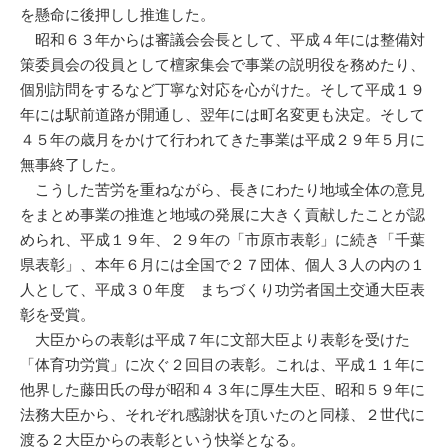
を懸命に後押しし推進した。
昭和６３年からは審議会会長として、平成４年には整備対
策委員会の役員として檀家集会で事業の説明役を務めたり、
個別訪問をするなど丁寧な対応を心がけた。そして平成１９
年には駅前道路が開通し、翌年には町名変更も決定。そして
４５年の歳月をかけて行われてきた事業は平成２９年５月に
無事終了した。
こうした苦労を重ねながら、長きにわたり地域全体の意見
をまとめ事業の推進と地域の発展に大きく貢献したことが認
められ、平成１９年、２９年の「市原市表彰」に続き「千葉
県表彰」、本年６月には全国で２７団体、個人３人の内の１
人として、平成３０年度 まちづくり功労者国土交通大臣表
彰を受賞。
大臣からの表彰は平成７年に文部大臣より表彰を受けた
「体育功労賞」に次ぐ２回目の表彰。これは、平成１１年に
他界した藤田氏の母が昭和４３年に厚生大臣、昭和５９年に
法務大臣から、それぞれ感謝状を頂いたのと同様、２世代に
渡る２大臣からの表彰という快挙となる。