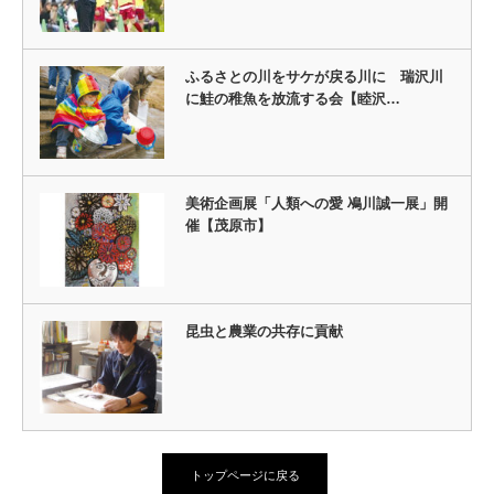
ふるさとの川をサケが戻る川に 瑞沢川
に鮭の稚魚を放流する会【睦沢…
美術企画展「人類への愛 鳰川誠一展」開
催【茂原市】
昆虫と農業の共存に貢献
トップページに戻る