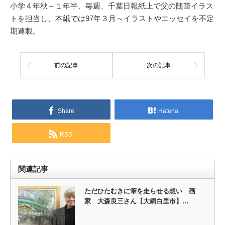
小学４年秋～１年半、毎週、千葉日報紙上で父の随筆イラス
トを担当し、本紙では97年３月～イラストやエッセイを不定
期連載。
前の記事
次の記事
Share
Hatena
RSS
関連記事
ただひたむきに筆を走らせる想い 画
家 大森良三さん【大網白里市】…