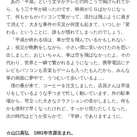
あの『平成』という文字がテレビの向こうで掲げられてか
ら、もう三十年が経ったのです。映画がＣＧばかりになっ
て、何もかもがパソコンで繋がって、流行は飛ぶように過ぎ
て消えて、大きな事件や天災が何度も起きて。いつしか『変
わる』ということに、誰もが慣れてしまったのでしょう。
「平成が終わる頃は、車が空を飛んでいるかもしれない
よ」祖父が晩酌をしながら、小さい僕に笑いかけたのを思い
出しました。おじいちゃん、車は空を飛ばなかったよ。その
代わり、世界と一瞬で繋がれるようになった。携帯電話にテ
レビもパソコンも音楽もゲームも入ったもんだから、みんな
掌の画面に夢中で、うつむいて歩いているよ…。
僕の番が来て、コーヒーを注文しました。店員さんは早送
りをしているような手つきで忙しく動いています。外の駐車
場から、苛立った大きなクラクションの音がしました。何も
かも便利で早くなったけれど、すっかり慌ただしくなった。
次の時代はどうか安らかで、『平静』でありますように。
☆山口高弘 1981年市原生まれ。