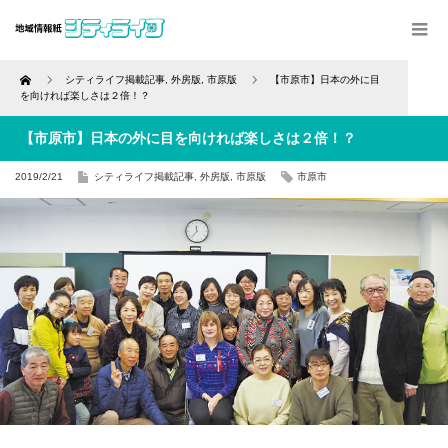
Home
シティライフ掲載記事
,
外房版
,
市原版
【市原市】日本の外に目
を向ければ楽しさは２倍！？
【市原市】日本の外に目を向ければ楽しさは２倍！？
2019/2/21
シティライフ掲載記事
,
外房版
,
市原版
市原市