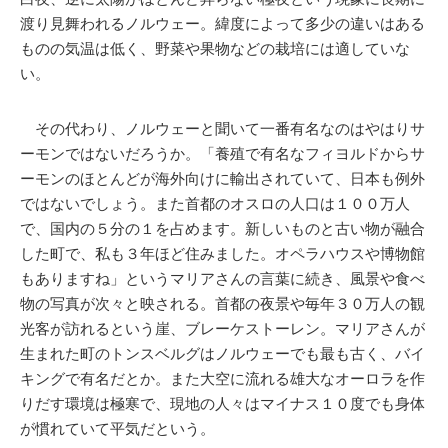
渡り見舞われるノルウェー。緯度によって多少の違いはある
ものの気温は低く、野菜や果物などの栽培には適していな
い。
その代わり、ノルウェーと聞いて一番有名なのはやはりサ
ーモンではないだろうか。「養殖で有名なフィヨルドからサ
ーモンのほとんどが海外向けに輸出されていて、日本も例外
ではないでしょう。また首都のオスロの人口は１００万人
で、国内の５分の１を占めます。新しいものと古い物が融合
した町で、私も３年ほど住みました。オペラハウスや博物館
もありますね」というマリアさんの言葉に続き、風景や食べ
物の写真が次々と映される。首都の夜景や毎年３０万人の観
光客が訪れるという崖、ブレーケストーレン。マリアさんが
生まれた町のトンスベルグはノルウェーでも最も古く、バイ
キングで有名だとか。また大空に流れる雄大なオーロラを作
りだす環境は極寒で、現地の人々はマイナス１０度でも身体
が慣れていて平気だという。