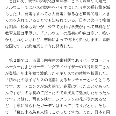
とはいえ、現代の温暖化は全世界にとって深刻な問題だ。
ノルウェーではバスの燃料をバイオにしたり車の通行量を減
らしたり、発電はすべて水力発電に頼るなど環境問題に大き
く力を入れていることでも知られている。日本と比べて物価
は割高、税率も高いが、公立であれば学費がすべて無料など
教育支援は手厚い。「ノルウェーの最初の印象は寒い、暗い
かもしれないけれど、季節によって物凄く変化します。素敵
な国です」と終始楽しそうに発表した。
第２部では、市原市内在住の歯科医でありハーブコーディ
ネーターおよびガーデニングアドバイザーの長谷川良二さん
が登場。年末年始で渡航したイギリスでの体験を披露した。
「訪れたのはイギリスの北部にあるサッチャーというところ
です。ガーデニングが魅力的で、春夏は行ったことがあった
んですが、冬は初めてだったので直接見て勉強したかったん
です」と話し、写真を映す。シクラメンの花が咲き誇るな
ど、丁寧に飾られたガーデンはすべて手造りだとか。そし
て、「庭に来る鳥も人懐っこかったですね。また、日本と同