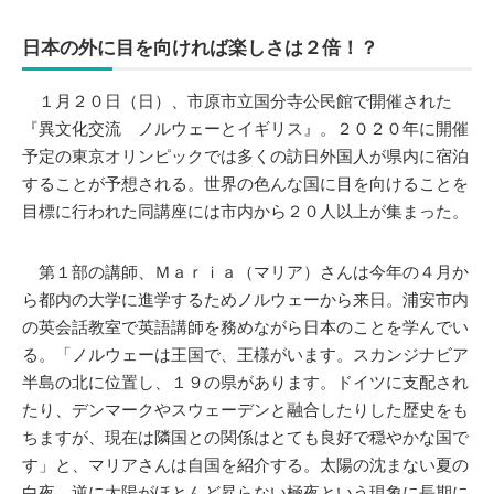
日本の外に目を向ければ楽しさは２倍！？
１月２０日（日）、市原市立国分寺公民館で開催された
『異文化交流 ノルウェーとイギリス』。２０２０年に開催
予定の東京オリンピックでは多くの訪日外国人が県内に宿泊
することが予想される。世界の色んな国に目を向けることを
目標に行われた同講座には市内から２０人以上が集まった。
第１部の講師、Ｍａｒｉａ（マリア）さんは今年の４月か
ら都内の大学に進学するためノルウェーから来日。浦安市内
の英会話教室で英語講師を務めながら日本のことを学んでい
る。「ノルウェーは王国で、王様がいます。スカンジナビア
半島の北に位置し、１９の県があります。ドイツに支配され
たり、デンマークやスウェーデンと融合したりした歴史をも
ちますが、現在は隣国との関係はとても良好で穏やかな国で
す」と、マリアさんは自国を紹介する。太陽の沈まない夏の
白夜、逆に太陽がほとんど昇らない極夜という現象に長期に