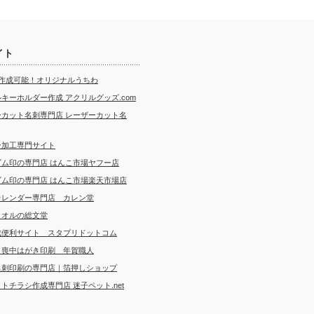
イト
ら作成可能！オリジナルうちわ
キーホルダー作成 アクリルグッズ.com
ーカット名刺専門店 レーザーカット名
ー加工専門サイト
ゴム印の専門店 はんこ市場ヤフー店
ゴム印の専門店 はんこ市場楽天市場店
カレンダー専門店 カレン堂
タオルの総文堂
成便利サイト スタプリドットコム
・喪中はがき印刷 年賀職人
名刺印刷の専門店｜箔押しショップ
トチラシ作成専門店 迷子ペット.net