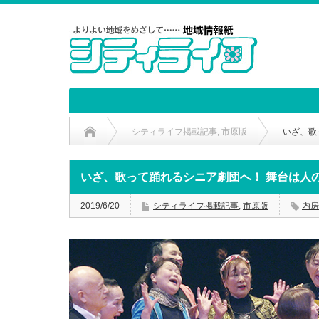
シティライフ掲載記事
,
市原版
いざ、歌
いざ、歌って踊れるシニア劇団へ！ 舞台は人
2019/6/20
シティライフ掲載記事
,
市原版
内房