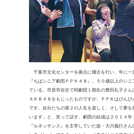
千葉市文化センターを拠点に稽古を行い、年に一
『ちばシニア劇団ＰＰＫ４８』。５０歳以上のシニ
ている。市原市在住で同劇団１期生の豊田礼子さん
ＡＫＢ４８をもじったものですが、ＰＰＫはぴんぴ
です。自分たちの第２の人生を楽しく、そして夢を
います」と、笑って話す。劇団の結成は２０１４年
『ルネッサンス』を主宰していた故・大川義行さん