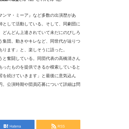
マンマ・ミーア』など多数の出演歴があ
師として活動している。そして、同劇団に
、どんどん上達されていて未だにのびしろ
う集団。動きやキレなど、同世代が辿りつ
あります」と、楽しそうに語った。
うと奮闘している。同団代表の高橋清さん
あったものを提供できるか模索していると
習を続けていきます」と最後に意気込ん
円。公演時期や団員応募について詳細は問
Hatena
RSS