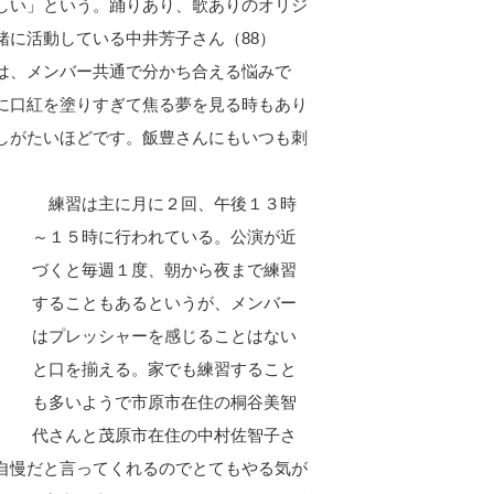
しい」という。踊りあり、歌ありのオリジ
緒に活動している中井芳子さん（88）
は、メンバー共通で分かち合える悩みで
に口紅を塗りすぎて焦る夢を見る時もあり
しがたいほどです。飯豊さんにもいつも刺
練習は主に月に２回、午後１３時
～１５時に行われている。公演が近
づくと毎週１度、朝から夜まで練習
することもあるというが、メンバー
はプレッシャーを感じることはない
と口を揃える。家でも練習すること
も多いようで市原市在住の桐谷美智
代さんと茂原市在住の中村佐智子さ
自慢だと言ってくれるのでとてもやる気が