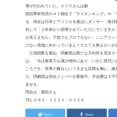
導が行われていた。スドウさんは劇
団四季研究所の４１期生で『ライオンキング』や『
る。現在は日本とアメリカを拠点にダンサー・振付
対して「２年前から指導させていただいていますが
が見えません。子役でもプロでもない、シニアとい
けない境地に向かっているようでとても教えがいが
公演回数を重ね、同劇団は新たな方向性を見出そ
は、「今は集客力も減少傾向にあり、いかに世代に
ころです。世界の舞台という大きな目標を胸に、練
だ。同劇団は現在メンバーを募集中。月会費は３千
合せを。
問合せ：豊田さん
TEL.０８０・１２２３・５５２９
Tweet
Share