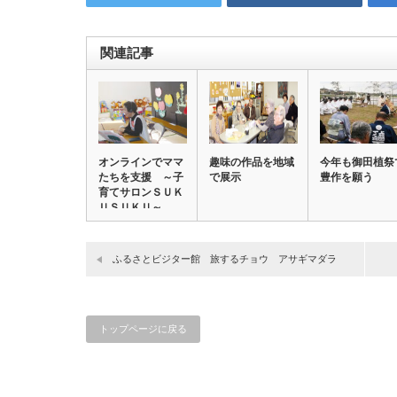
関連記事
オンラインでママ
趣味の作品を地域
今年も御田植祭
たちを支援 ～子
で展示
豊作を願う
育てサロンＳＵＫ
ＵＳＵＫＵ～
【市…
ふるさとビジター館 旅するチョウ アサギマダラ
トップページに戻る