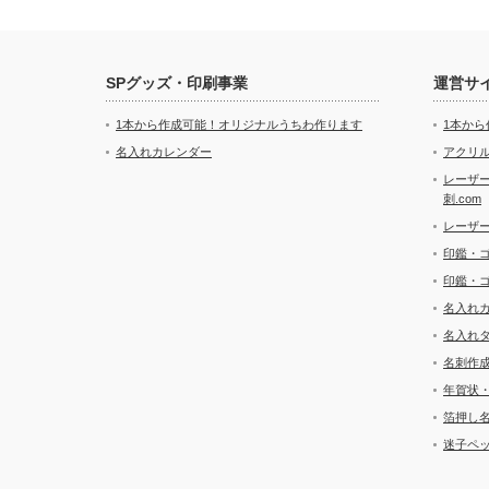
SPグッズ・印刷事業
運営サ
1本から作成可能！オリジナルうちわ作ります
1本か
名入れカレンダー
アクリル
レーザ
刺.com
レーザ
印鑑・
印鑑・
名入れ
名入れ
名刺作
年賀状
箔押し
迷子ペッ