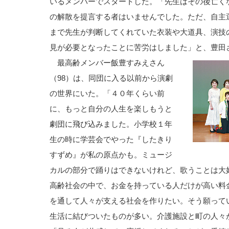
いるメンバーでスタートした。「先生はその後亡く
の解散を提言する者はいませんでした。ただ、自主
まで先生が判断してくれていた衣装や大道具、演技
見が必要となったことに苦労はしました」と、豊田
最高齢メンバー飯豊すみえさん
（98）は、同団に入る以前から演劇
の世界にいた。「４０年くらい前
に、もっと自分の人生を楽しもうと
劇団に飛び込みました。小学校１年
生の時に学芸会でやった『したきり
すずめ』が私の原点かも。ミュージ
カルの部分で踊りはできないけれど、歌うことは大
高齢社会の中で、お金を持っている人だけが高い料
を通して人々が支える社会を作りたい。そう願って
生活に結びついたものが多い。介護施設と町の人々