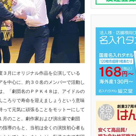
度３月にオリジナル作品を公演している
アを中心に、約３０名のメンバーで活動し
は、「劇団名のＰＰＫ４８は、アイドルの
んころりで寿命を迎えましょうという意味
持って元気に頑張ることをモットーにして
１月のこと。劇作家および演出家で劇団
の指導のもと、当初は全くの演技初心者も