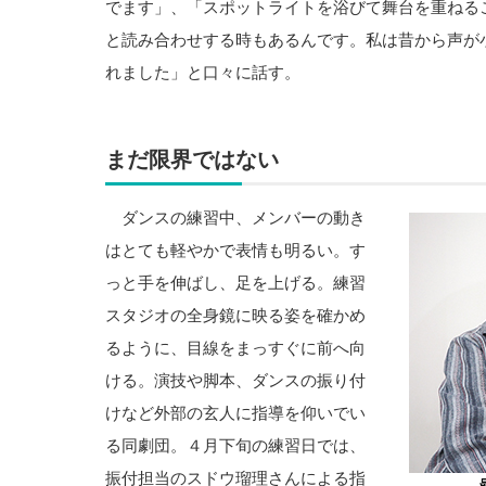
でます」、「スポットライトを浴びて舞台を重ねる
と読み合わせする時もあるんです。私は昔から声が
れました」と口々に話す。
まだ限界ではない
ダンスの練習中、メンバーの動き
はとても軽やかで表情も明るい。す
っと手を伸ばし、足を上げる。練習
スタジオの全身鏡に映る姿を確かめ
るように、目線をまっすぐに前へ向
ける。演技や脚本、ダンスの振り付
けなど外部の玄人に指導を仰いでい
る同劇団。４月下旬の練習日では、
振付担当のスドウ瑠理さんによる指