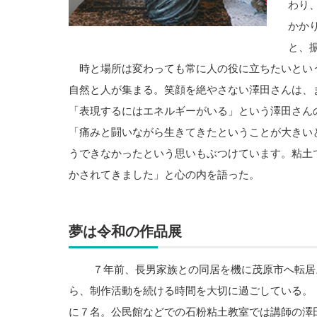
わり
かか
と、
時と場所は変わっても常に人の役に立ちたいとい
自然と人が集まる。笑顔を絶やさない澤田さんは、
「表現するにはエネルギーがいる」という澤田さん
「痛みと闘いながら生きてきたということが大きい
うできなかったという思いもぶつけています。粘土
かされてきました」と心の内を語った。
夢は令和の作品展
７年前、長男家族との同居を機に茂原市へ転居。
ら、制作活動を続ける時間を大切に過ごしている。
に７名。公民館などでの石粉粘土教室では講師の澤