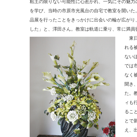
粘土の限りない可能性に心惹かれ、一気にその魅力
を学び、当時の市原市光風台の自宅で教室を開いた
品展を行ったことをきっかけに出会いの輪が広がり
した」と、澤田さん。教室は軌道に乗り、常に満員
東日
れる
ない
では
なく
聞き
た。
ィも
るこ
とで
え、