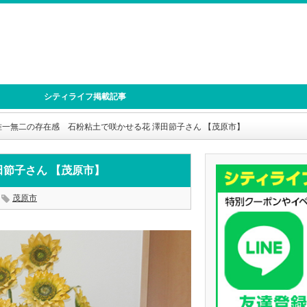
シティライフ掲載記事
唯一無二の存在感 石粉粘土で咲かせる花 澤田節子さん 【茂原市】
田節子さん 【茂原市】
茂原市