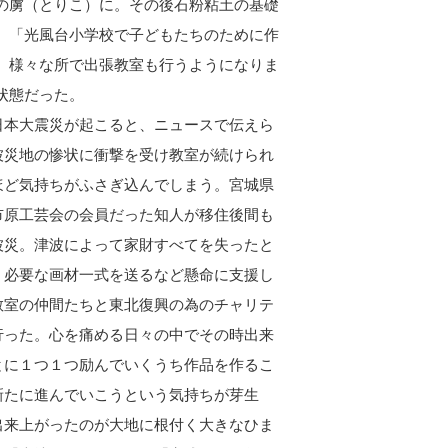
の虜（とりこ）に。その後石粉粘土の基礎
。「光風台小学校で子どもたちのために作
、様々な所で出張教室も行うようになりま
状態だった。
本大震災が起こると、ニュースで伝えら
被災地の惨状に衝撃を受け教室が続けられ
ほど気持ちがふさぎ込んでしまう。宮城県
市原工芸会の会員だった知人が移住後間も
被災。津波によって家財すべてを失ったと
、必要な画材一式を送るなど懸命に支援し
教室の仲間たちと東北復興の為のチャリテ
行った。心を痛める日々の中でその時出来
とに１つ１つ励んでいくうち作品を作るこ
新たに進んでいこうという気持ちが芽生
出来上がったのが大地に根付く大きなひま