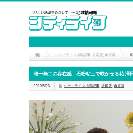
シティライフ掲載記事
,
外房版
,
市原版
唯一無二の存在感 石粉粘土で咲かせる花 澤
2019/8/23
シティライフ掲載記事
,
外房版
,
市原版