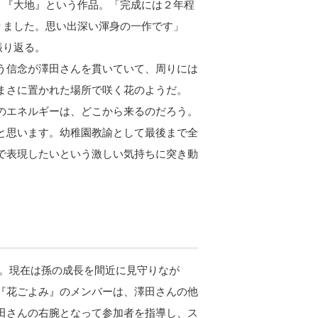
、『大地』という作品。「完成には２年程
りました。思い出深い渾身の一作です」
振り返る。
う信念が澤田さんを貫いていて、周りには
まさに置かれた場所で咲く花のようだ。
のエネルギーは、どこから来るのだろう。
と思います。幼稚園教諭として最後まで全
で表現したいという激しい気持ちに突き動
現在は孫の成長を間近に見守りなが
『花ごよみ』のメンバーは、澤田さんの他
田さんの右腕となって参加者を指導し、ス