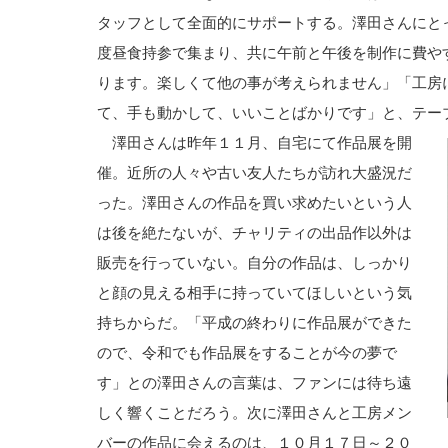
タッフとして全面的にサポートする。澤田さんにと
度昼食持参で集まり、共に午前と午後を制作に費や
ります。楽しくて他の事が考えられません」「工房
て、手も動かして、いいことばかりです」と、テー
澤田さんは昨年１１月、自宅にて作品展を開
催。近所の人々や古い友人たちが訪れ大盛況だ
った。澤田さんの作品を買い求めたいという人
は後を絶たないが、チャリティの出品作以外は
販売を行っていない。自分の作品は、しっかり
と顔の見える相手に持っていてほしいという気
持ちからだ。「平成の終わりに作品展ができた
ので、令和でも作品展をすることが今の夢で
す」との澤田さんの言葉は、ファンには待ち遠
しく響くことだろう。次に澤田さんと工房メン
バーの作品に会えるのは、１０月１７日～２０