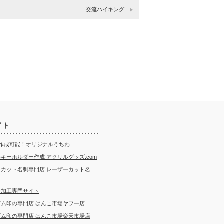
交流ハイキング
イト
ら作成可能！オリジナルうちわ
キーホルダー作成 アクリルグッズ.com
ーカット名刺専門店 レーザーカット名
ー加工専門サイト
ゴム印の専門店 はんこ市場ヤフー店
ゴム印の専門店 はんこ市場楽天市場店