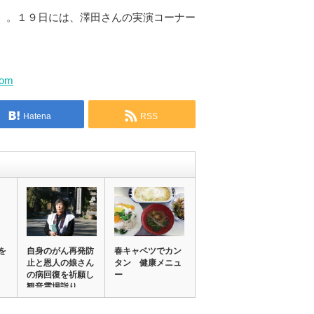
』。１９日には、澤田さんの実演コーナー
com
Hatena
RSS
を
自身のがん再発防
春キャベツでカン
止と恩人の娘さん
タン 健康メニュ
の病回復を祈願し
ー
観音霊場詣り