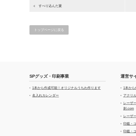
すべり込んだ夏
トップページに戻る
SPグッズ・印刷事業
運営サ
1本から作成可能！オリジナルうちわ作ります
1本か
名入れカレンダー
アクリル
レーザ
刺.com
レーザ
印鑑・
印鑑・