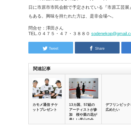
日に市原市市民会館で予定されている『市原工芸展
もある。興味を持たれた方は、是非会場へ。
問合せ：澤田さん
TEL.０４７５・４７・３８８０
sodenekop@gmail.
Tweet
Share
関連記事
カモメ通信 チケ
13カ国、57組の
デフリンピック
ットプレゼント
アーティストが参
広めたい
加 桜や菜の花が
美しい里山の会…