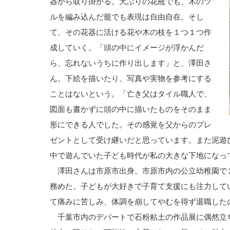
器から取り掛かる。大ぶりの花瓶でも、木のツ
ルを編み込んだ籠でも表現は自由自在。そし
て、その花器に活ける花や木の枝を１つ１つ作
成していく。「頭の中にイメージが浮かんだ
ら、忘れないうちに作り出します」と、澤田さ
ん。下絵を描いたり、写真や実物を参考にする
ことはないという。「亡き父はタイル職人で、
図面も書かずに頭の中に描いたものをそのまま
形にできる人でした。その感覚を父からのプレ
ゼントとして受け継いだと思っています。また泥遊
中で遊んでいた子ども時代が私の大きな下地になっ
澤田さんは市原市出身。市原市内の公立幼稚園で
務めた。子どもが大好きで子育て支援にも注力して
て痛みに苦しみ、体調を崩してやむを得ず退職した
千葉市内のデパートで石粉粘土の作品展に偶然立