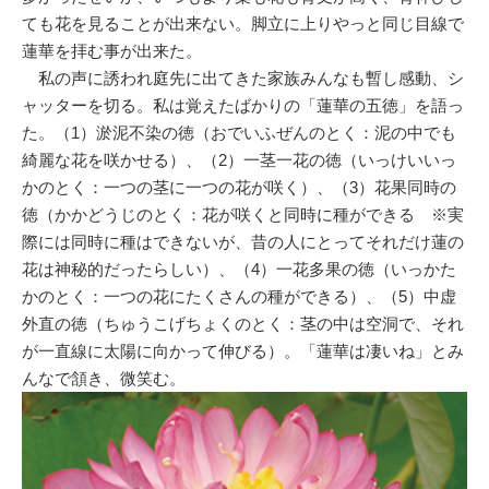
ても花を見ることが出来ない。脚立に上りやっと同じ目線で
蓮華を拝む事が出来た。
私の声に誘われ庭先に出てきた家族みんなも暫し感動、シ
ャッターを切る。私は覚えたばかりの「蓮華の五徳」を語っ
た。（1）淤泥不染の徳（おでいふぜんのとく：泥の中でも
綺麗な花を咲かせる）、（2）一茎一花の徳（いっけいいっ
かのとく：一つの茎に一つの花が咲く）、（3）花果同時の
徳（かかどうじのとく：花が咲くと同時に種ができる ※実
際には同時に種はできないが、昔の人にとってそれだけ蓮の
花は神秘的だったらしい）、（4）一花多果の徳（いっかた
かのとく：一つの花にたくさんの種ができる）、（5）中虚
外直の徳（ちゅうこげちょくのとく：茎の中は空洞で、それ
が一直線に太陽に向かって伸びる）。「蓮華は凄いね」とみ
んなで頷き、微笑む。