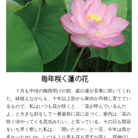
７月も中頃の梅雨明けの朝、庭の蓮が見事に咲いてくれ
た。鉢植えながらも、十年以上前から家内が丹精し育ててい
るもので、私はいつも花が咲くと、「花が呼んでいるんだ
よ」と大きな顔をして一番最初に花に近づく。家内は「花の
咲く頃やってくる昆虫みたい」と笑っている。その日も開花
をいち早く察した私は、「開いたぞー」と一言。今年は雨が
多かったせいか、いつもより葉も花も背丈が高く、背伸びし