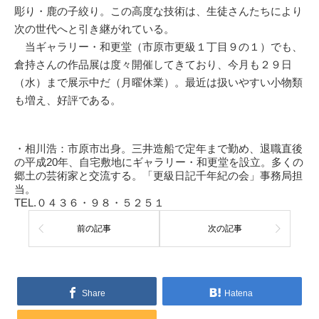
彫り・鹿の子絞り。この高度な技術は、生徒さんたちにより
次の世代へと引き継がれている。
当ギャラリー・和更堂（市原市更級１丁目９の１）でも、
倉持さんの作品展は度々開催してきており、今月も２９日
（水）まで展示中だ（月曜休業）。最近は扱いやすい小物類
も増え、好評である。
・相川浩：市原市出身。三井造船で定年まで勤め、退職直後
の平成20年、自宅敷地にギャラリー・和更堂を設立。多くの
郷土の芸術家と交流する。「更級日記千年紀の会」事務局担
当。
TEL.０４３６・９８・５２５１
前の記事
次の記事
Share
Hatena