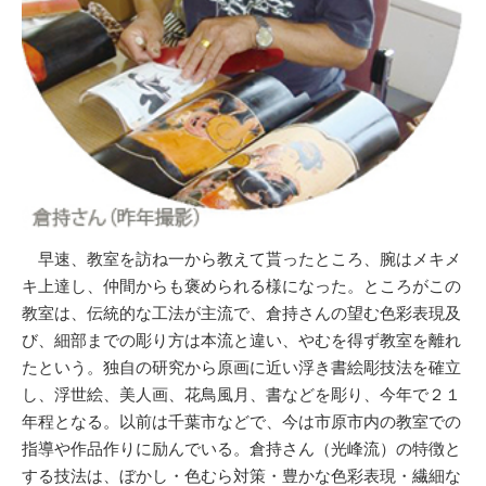
早速、教室を訪ね一から教えて貰ったところ、腕はメキメ
キ上達し、仲間からも褒められる様になった。ところがこの
教室は、伝統的な工法が主流で、倉持さんの望む色彩表現及
び、細部までの彫り方は本流と違い、やむを得ず教室を離れ
たという。独自の研究から原画に近い浮き書絵彫技法を確立
し、浮世絵、美人画、花鳥風月、書などを彫り、今年で２１
年程となる。以前は千葉市などで、今は市原市内の教室での
指導や作品作りに励んでいる。倉持さん（光峰流）の特徴と
する技法は、ぼかし・色むら対策・豊かな色彩表現・繊細な