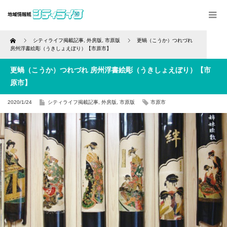
Home
シティライフ掲載記事
,
外房版
,
市原版
更蝸（こうか）つれづれ
房州浮書絵彫（うきしょえぼり）【市原市】
更蝸（こうか）つれづれ 房州浮書絵彫（うきしょえぼり）【市
原市】
2020/1/24
シティライフ掲載記事
,
外房版
,
市原版
市原市