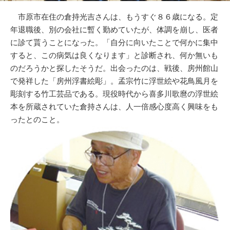
市原市在住の倉持光吉さんは、もうすぐ８６歳になる。定
年退職後、別の会社に暫く勤めていたが、体調を崩し、医者
に診て貰うことになった。「自分に向いたことで何かに集中
すると、この病気は良くなります」と診断され、何か無いも
のだろうかと探したそうだ。出会ったのは、戦後、房州館山
で発祥した「房州浮書絵彫」。孟宗竹に浮世絵や花鳥風月を
彫刻する竹工芸品である。現役時代から喜多川歌麿の浮世絵
本を所蔵されていた倉持さんは、人一倍感心度高く興味をも
ったとのこと。