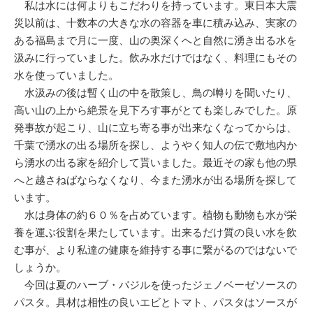
私は水には何よりもこだわりを持っています。東日本大震
災以前は、十数本の大きな水の容器を車に積み込み、実家の
ある福島まで月に一度、山の奥深くへと自然に湧き出る水を
汲みに行っていました。飲み水だけではなく、料理にもその
水を使っていました。
水汲みの後は暫く山の中を散策し、鳥の囀りを聞いたり、
高い山の上から絶景を見下ろす事がとても楽しみでした。原
発事故が起こり、山に立ち寄る事が出来なくなってからは、
千葉で湧水の出る場所を探し、ようやく知人の伝で敷地内か
ら湧水の出る家を紹介して貰いました。最近その家も他の県
へと越さねばならなくなり、今また湧水が出る場所を探して
います。
水は身体の約６０％を占めています。植物も動物も水が栄
養を運ぶ役割を果たしています。出来るだけ質の良い水を飲
む事が、より私達の健康を維持する事に繋がるのではないで
しょうか。
今回は夏のハーブ・バジルを使ったジェノベーゼソースの
パスタ。具材は相性の良いエビとトマト、パスタはソースが