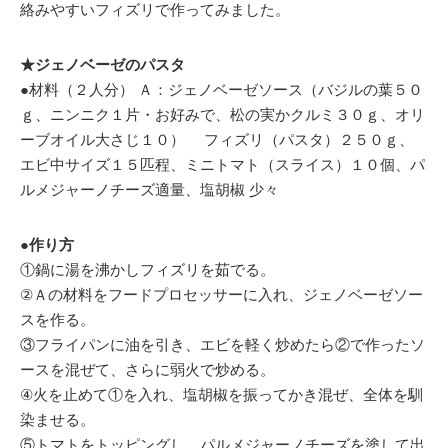
絡みやすいフィズリで作ってみました。
★ジェノベーゼのパスタ
●材料（２人分） Ａ：ジェノベーゼソース（バジルの葉５０
ｇ、ニンニク１片・お好みで、松の実かクルミ３０ｇ、オリ
ーブオイル大さじ１０） フィズリ（パスタ）２５０ｇ、
エビ中サイズ１５匹程、ミニトマト（スライス）１０個、パ
ルメジャーノチーズ適量、塩胡椒 少々
●作り方
①鍋に湯を沸かしフィズリを茹でる。
②Ａの材料をフードプロセッサーに入れ、ジェノベーゼソー
スを作る。
③フライパンに油を引き、エビを軽く炒めたら②で作ったソ
ースを混ぜて、さらに弱火で炒める。
④火を止めて①を入れ、塩胡椒を振ってかき混ぜ、全体を馴
染ませる。
⑤トマトをトッピングし、パルメジャーノチーズを塗して出