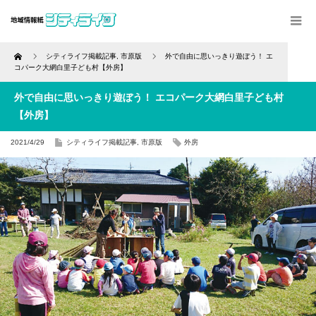
Home
シティライフ掲載記事
,
市原版
外で自由に思いっきり遊ぼう！ エ
コパーク大網白里子ども村【外房】
外で自由に思いっきり遊ぼう！ エコパーク大網白里子ども村
【外房】
2021/4/29
シティライフ掲載記事
,
市原版
外房