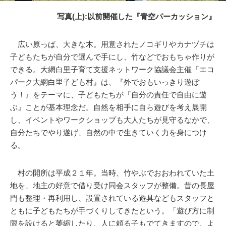
写真(
上):
以前開催した『青空パーカッション』
広い原っぱ、大きな木。用意されたノコギリやカナヅチは
子どもたちが自分で選んで手にし、竹などでおもちゃ作りが
できる。大網白里子育て支援ネットワーク協議会主催『エコ
パーク大網白里子ども村』は、『外でおもいっきり遊ぼ
う！』をテーマに、子どもたちが『自分の責任で自由に遊
ぶ』ことが基本理念だ。自然を相手に自ら遊びを考え展開
し、イベントやワークショップも大人たちが見守るなかで、
自分たちでやり遂げ、自然の中で生きていく力を身につけ
る。
村の開所は平成２１年。当時、竹やぶでおおわれていた土
地を、地主の好意で借り受け同会スタッフが整備。昔の長屋
門も整理・再利用し、設置されている遊具などもスタッフと
ともに子どもたちが手づくりしてきたという。「遊び方に制
限を設けると萎縮したり、人に頼る子もでてきますので、よ