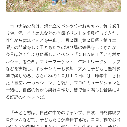
コロナ禍の前は、焼き立てパンや竹のおもちゃ、飾り炭作
りや、流しそうめんなどの季節イベントを多数行ってきた。
昨年からはほとんどを中止し、月２回（第２日曜・第４土
曜）の開放をして子どもたちの遊び場の確保をしてきたが、
今月は約１年ぶりに新しいイベント『ＯＨＡＭＩ子ども村マ
ルシェ』を企画。フリーマーケット、竹細工ワークショップ
などを実施し、キッチンカーも参加、大人も子どもも無料参
加で楽しめる。さらに秋の１０月１０日には、昨年中止され
た『青空パーカッション』も復活。プロのミュージシャンと
一緒に、自然の竹から楽器を作り、皆で音を鳴らし音楽にす
る好評のイベントだ。
「子ども村は、自然の中でのキャンプ、自炊、自然体験プ
ログラムなどで、子どもたちが成長する場。コロナ禍でお出
かけなどが制限されるなか、ぜひ元気に生き生きと、子ども