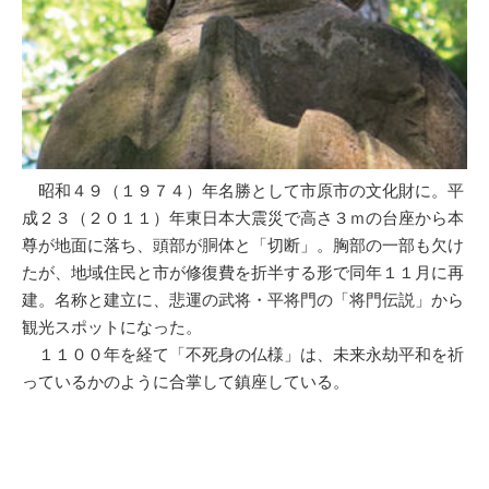
昭和４９（１９７４）年名勝として市原市の文化財に。平
成２３（２０１１）年東日本大震災で高さ３ｍの台座から本
尊が地面に落ち、頭部が胴体と「切断」。胸部の一部も欠け
たが、地域住民と市が修復費を折半する形で同年１１月に再
建。名称と建立に、悲運の武将・平将門の「将門伝説」から
観光スポットになった。
１１００年を経て「不死身の仏様」は、未来永劫平和を祈
っているかのように合掌して鎮座している。