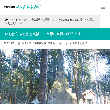
Home
シティライフ掲載記事
,
市原版
いちはらふるさと点描 ～市原に
奈良の大仏アリ～
いちはらふるさと点描 ～市原に奈良の大仏アリ～
2021/5/6
シティライフ掲載記事
,
市原版
いちはらふるさと点描