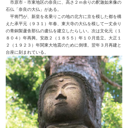
市原市・市東地区の奈良に、高さ２ｍ余りの釈迦如来像の
石仏「奈良の大仏」がある。
平将門が、新皇を名乗りこの地の北方に京を模した都を構
えた承平元（９３１）年春、東大寺の大仏を模して一丈余り
の青銅製蘆舎那仏の盧仏を建立したらしい。次は文化元（１
８０４）年再興。安政２（１８５５）年１０月造立。大正１
２（１９２３）年関東大地震のために倒壊。翌年３月再建と
台座に刻まれている。