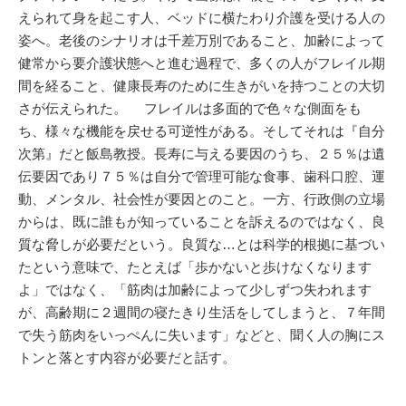
えられて身を起こす人、ベッドに横たわり介護を受ける人の
姿へ。老後のシナリオは千差万別であること、加齢によって
健常から要介護状態へと進む過程で、多くの人がフレイル期
間を経ること、健康長寿のために生きがいを持つことの大切
さが伝えられた。 フレイルは多面的で色々な側面をも
ち、様々な機能を戻せる可逆性がある。そしてそれは『自分
次第』だと飯島教授。長寿に与える要因のうち、２５％は遺
伝要因であり７５％は自分で管理可能な食事、歯科口腔、運
動、メンタル、社会性が要因とのこと。一方、行政側の立場
からは、既に誰もが知っていることを訴えるのではなく、良
質な脅しが必要だという。良質な…とは科学的根拠に基づい
たという意味で、たとえば「歩かないと歩けなくなります
よ」ではなく、「筋肉は加齢によって少しずつ失われます
が、高齢期に２週間の寝たきり生活をしてしまうと、７年間
で失う筋肉をいっぺんに失います」などと、聞く人の胸にス
トンと落とす内容が必要だと話す。