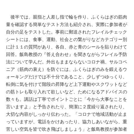
後半では、親指と人差し指で輪を作り、ふくらはぎの筋肉
量を確認する簡単なテスト方法も紹介され、実際に参加者が
自分の足をテストした。事前に郵送されたフレイルチェック
シートには、食事、運動、社会との繋がりなどカテゴリー別
に計１１の質問があり、各自、赤と青のシールを貼りわけて
回答。飯島教授の『答え合わせ』を聞きながらフレイル予防
法について学んだ。外出もままならないコロナ禍、サルコペ
ニア（筋肉の衰え）を防ぐには、ふくらはぎのみを鍛えるウ
ォーキングだけでは不十分であること、少しずつゆっくり、
転倒に気を付けて階段の昇降など上下運動やスクワットなど
の筋トレも取り入れて欲しいなど、ためになるアドバイスの
数々も。講話は丁寧でポイントごとに「今から大事なことを
言いますよ」と予告されたり、簡潔に２度繰り返されたり、
大切な内容がしっかり伝わった。「コロナで地域活動が止ま
っていますが、電話をかけあったり、協力しあいながら、重
苦しい空気を皆で吹き飛ばしましょう」と飯島教授が参加者