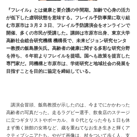
『フレイル』とは健康と要介護の中間期。加齢で心身の活力
が低下した虚弱状態を意味する。フレイル予防事業に取り組
む市原市は３月２３日、フレイル予防講演会をオンラインで
開催、多くの市民が受講した。講師は市原市出身、東京大学
高齢社会総合研究機構 機構長で、未来ビジョン研究センタ
ー教授の飯島勝矢氏。高齢者の健康に関する多彩な研究分野
を持ち、６年前よりフレイルを提唱。国へも政策を提言した
専門家だ。同機構と市原市は、学術研究と地域社会の発展を
目指すことを目的に協定を締結している。
講演会冒頭、飯島教授が示したのは、今までにかかわった
高齢者の写真だった。走るラグビー選手、飲食店のステージ
に立つギタリストやボーカル、８０代となった今も１日も休
まず働く旅館の女将など、歳を重ねてなお生き生きと輝くア
クティブシニアたち。やがて画像は、杖をついて歩く人、支