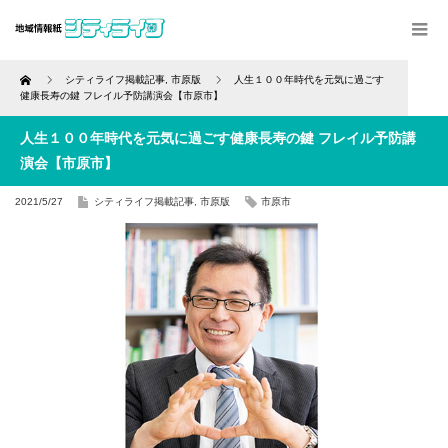
Home
シティライフ掲載記事
,
市原版
人生１００年時代を元気に過ごす
健康長寿の鍵 フレイル予防講演会【市原市】
人生１００年時代を元気に過ごす健康長寿の鍵 フレイル予防講
演会【市原市】
2021/5/27
シティライフ掲載記事
,
市原版
市原市