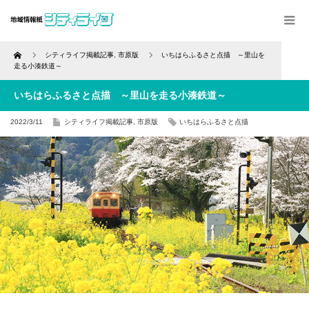
Home
シティライフ掲載記事
,
市原版
いちはらふるさと点描 ～里山を
走る小湊鉄道～
いちはらふるさと点描 ～里山を走る小湊鉄道～
2022/3/11
シティライフ掲載記事
,
市原版
いちはらふるさと点描