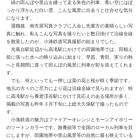
緑の田んぼや里山を縫って走る朱色の列車、青い空にはぽ
っかり浮かんだ白い雲、こんな風景に出会うと仕合せな気分
になります。
退職後、南市原写真クラブに入会し先輩方の素晴らしい写
真に触れ、私もこんな写真を撮りたいと数日掛けて沿線全線
を散策したのが、小湊鉄道写真撮影の始まりでした。
光風台駅近辺から高滝駅にかけての田園地帯では、田植え
前に張った水への映り込みに始まり、早苗、青田、実りの秋
へと長期間に渡って田んぼの風景に列車が彩を添えてくれま
す。
でも、何といっても一押しは菜の花と桜が咲く季節です。
地元の方々のご尽力により花は沿線全線で見られますが、特
に高滝駅から養老渓谷駅にかけて見応えのある場所が多く、
掲載の写真も昨年３月下旬に上総大久保駅で撮ったもので
す。
小湊鉄道の魅力はファイアーオレンジとモーンアイボリー
のツートンカラーです。旅番組等で全国のローカル列車を目
にしますが、田園地帯や里山風景等の自然に最も映えている