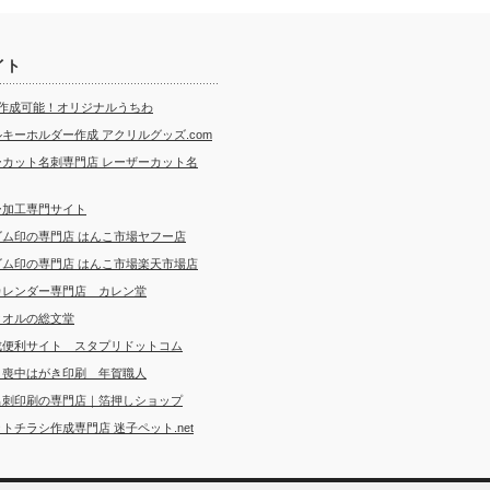
イト
ら作成可能！オリジナルうちわ
キーホルダー作成 アクリルグッズ.com
ーカット名刺専門店 レーザーカット名
ー加工専門サイト
ゴム印の専門店 はんこ市場ヤフー店
ゴム印の専門店 はんこ市場楽天市場店
カレンダー専門店 カレン堂
タオルの総文堂
成便利サイト スタプリドットコム
・喪中はがき印刷 年賀職人
名刺印刷の専門店｜箔押しショップ
トチラシ作成専門店 迷子ペット.net