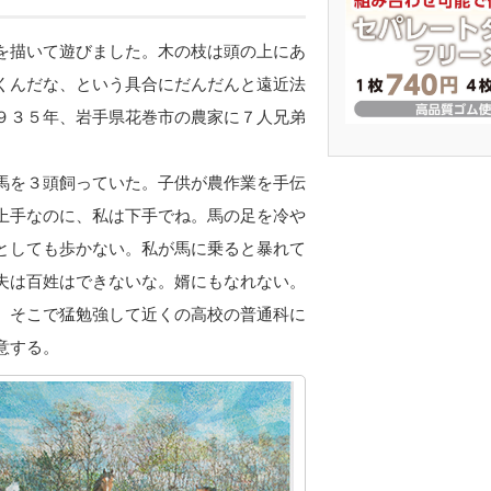
を描いて遊びました。木の枝は頭の上にあ
くんだな、という具合にだんだんと遠近法
９３５年、岩手県花巻市の農家に７人兄弟
馬を３頭飼っていた。子供が農作業を手伝
上手なのに、私は下手でね。馬の足を冷や
としても歩かない。私が馬に乗ると暴れて
夫は百姓はできないな。婿にもなれない。
。そこで猛勉強して近くの高校の普通科に
意する。