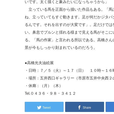
いです。太く描くと象みたいになっちゃうから」
立っている馬を正面から描いた作品もある。「馬
ね、立っていてもすぐ動きます。足が何だかジタバ
るんです。それを出すのが大変です」。足だけでは
い。鼻息でブルンと揺れる様まで見える馬がそこに
る。「馬の作家」と言われる所以である。高橋さん
景が今もしっかり刻まれているのだろう。
●高橋光夫油絵展
・日時：７／５（火）～１７（日） １０時～１６
・場所：五井西口ギャラリー（市原市五井中央西２
・休廊：（月）（木）
Tel.０４３６・９８・３４１２
Tweet
Share