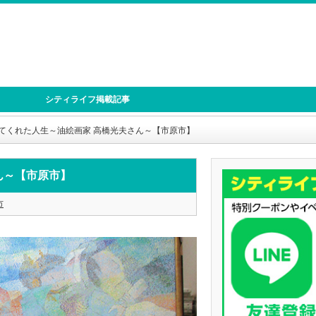
シティライフ掲載記事
てくれた人生～油絵画家 高橋光夫さん～【市原市】
ん～【市原市】
市