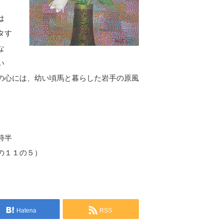
は
タす
な
い
の心には、幼い頃馬と暮らした岩手の原風
時半
の１１の５）
Hatena
RSS