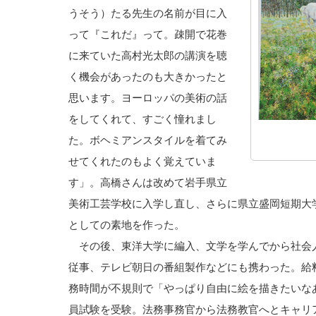
うそう）たる先生の名前が目に入
って『これだ』って。疎開で花巻
に来ていた高村光太郎の講演を聴
く機会があったのも大きかったと
思います。ヨーロッパの美術の話
をしてくれて、すごく憧れまし
た。ボヘミアンスタイルを着てみ
せてくれたのもよく覚えていま
す」。高橋さんは改めて岩手県立
美術工芸学校に入学し直し、さらに県立盛岡短期大
としての素地を作った。
その後、東洋大学に編入、文学を学んでから社会
従事、テレビ朝日の番組製作などにも携わった。給
務時間が不規則で「やっぱり自由に絵を描きたいな
員試験を受験。法務事務官から法務教官へとキャリ