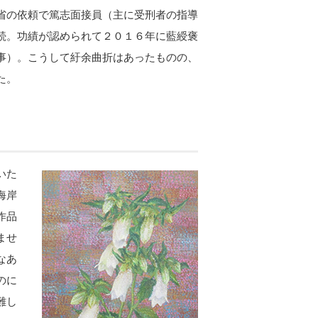
省の依頼で篤志面接員（主に受刑者の指導
続。功績が認められて２０１６年に藍綬褒
事）。こうして紆余曲折はあったものの、
た。
いた
海岸
作品
ませ
なあ
のに
難し