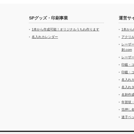
SPグッズ・印刷事業
運営サ
1本から作成可能！オリジナルうちわ作ります
1本か
名入れカレンダー
アクリル
レーザ
刺.com
レーザ
印鑑・
印鑑・
名入れ
名入れ
名刺作
年賀状
箔押し
迷子ペッ