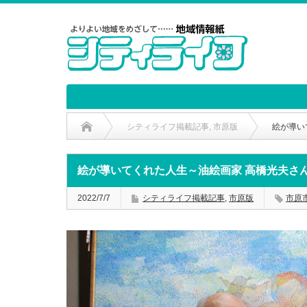
シティライフ掲載記事
,
市原版
絵が導い
絵が導いてくれた人生～油絵画家 高橋光夫さ
2022/7/7
シティライフ掲載記事
,
市原版
市原