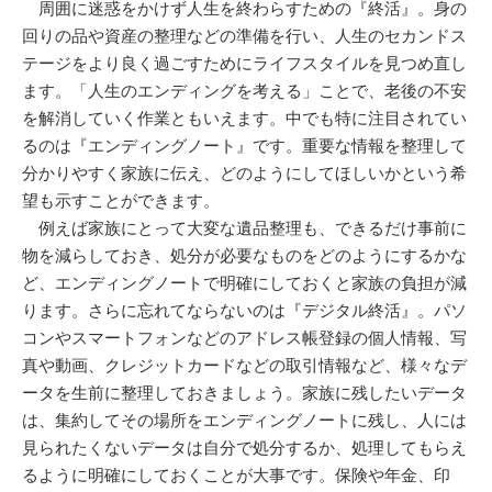
周囲に迷惑をかけず人生を終わらすための『終活』。身の
回りの品や資産の整理などの準備を行い、人生のセカンドス
テージをより良く過ごすためにライフスタイルを見つめ直し
ます。「人生のエンディングを考える」ことで、老後の不安
を解消していく作業ともいえます。中でも特に注目されてい
るのは『エンディングノート』です。重要な情報を整理して
分かりやすく家族に伝え、どのようにしてほしいかという希
望も示すことができます。
例えば家族にとって大変な遺品整理も、できるだけ事前に
物を減らしておき、処分が必要なものをどのようにするかな
ど、エンディングノートで明確にしておくと家族の負担が減
ります。さらに忘れてならないのは『デジタル終活』。パソ
コンやスマートフォンなどのアドレス帳登録の個人情報、写
真や動画、クレジットカードなどの取引情報など、様々なデ
ータを生前に整理しておきましょう。家族に残したいデータ
は、集約してその場所をエンディングノートに残し、人には
見られたくないデータは自分で処分するか、処理してもらえ
るように明確にしておくことが大事です。保険や年金、印