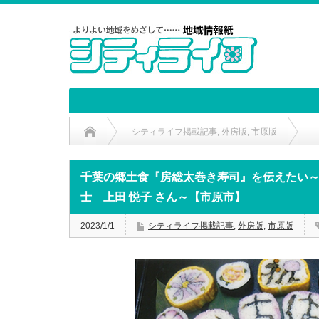
シティライフ掲載記事
,
外房版
,
市原版
千葉の郷土食『房総太巻き寿司』を伝えたい～いちはら食育の
千葉の郷土食『房総太巻き寿司』を伝えたい
士 上田 悦子 さん～【市原市】
2023/1/1
シティライフ掲載記事
,
外房版
,
市原版