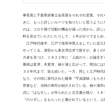
事長賞と千葉県栄養士会長賞をそれぞれ受賞。それ
きに、もっと詳しいルーツを知りたいと思うように
のは、コロナ禍で活動の機会が減った頃から。詳し
料を見せていただいたりして、１年がかりでまとめ
江戸時代後半、江戸で海苔仲買人をしていた近江
やってくる。浦安から東京湾沿岸で探すが、多くの
力者を見つけ、１８２２年に「上総のり」が誕生す
養殖は富津、木更津、袖ケ浦と広がって、明治には
３０年代まで、栄え続いた。一方、同じく江戸時代
なり、その頃に発刊された随筆『守貞謾稿（もりさ
苔巻など、当時の寿司が紹介されている。袖ケ浦市
式に『はなすし』が作られたと古文書が残り、１８
『のりずし』をもらったと書かれているという。上