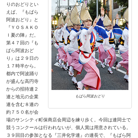
りのおどりとい
えば、『もばら
阿波おどり』と
『ＹＯＳＡＫＯ
Ｉ夏の陣』だ。
第４７回の『も
ばら阿波おど
り』は２９日の
１７時半から。
都内で阿波踊り
が盛んな高円寺
からの招待連２
連と地元の企業
もばら阿波おどり
連を含む８連の
約７５０名が会
場のサンシティ町保商店会周辺を練り歩く。今回は連同士で
競うコンクールは行われないが、個人賞は用意されている。
３９回目の参加となる『三井化学連』の連長で、『もばら阿