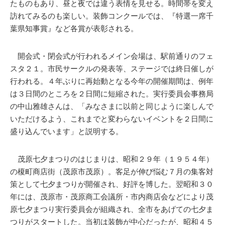
たものもあり、昼と夜では違う表情を見せる。時間帯を変え
訪れてみるのも楽しい。装飾コンクールでは、『特選一席千
葉県知事賞』など各賞が表彰される。
開会式・閉会式が行われるメイン会場は、駅前通りのフェ
スタ２１。市民サークルの発表等、ステージでは終日催しが
行われる。４年ぶりに再始動となる今年の開催期間は、例年
は３日間のところを２日間に短縮された。実行委員会事務局
の中山雅雄さんは、「みなさまに以前と同じように楽しんで
いただけるよう、これまでと変わらないイベントを２日間に
盛り込んでいます」と説明する。
茂原七夕まつりのはじまりは、昭和２９年（１９５４年）
の榎町商店街（茂原市茂原）。客足が伸び悩む７月の集客対
策として七夕まつりが開催され、好評を博した。翌昭和３０
年には、茂原市・茂原商工会議所・市内商店会などにより茂
原七夕まつり実行委員会が組織され、全市をあげての七夕ま
つりがスタートした。当初は装飾が中心だったが、昭和４５