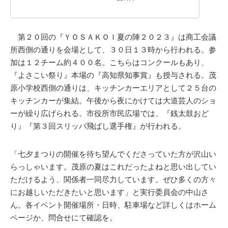
第２０回の『ＹＯＳＡＫＯＩ夏の陣２０２３』は商工会議
所西側の通りを会場として、３０日１３時から行われる。参
加は１２チーム約４００名。こちらはコンクールもあり、
『よさこい祭り』本場の『高知県知事賞』も授与される。茂
原小学校西側の通りは、キッチンカーエリアとして２５台の
キッチンカーが集結。午後から夜にかけては大道芸人のショ
ーが繰り広げられる。市役所市民広場では、『銭太鼓おど
り』『第３回スリッパ飛ばし選手権』が行われる。
「七夕まつりの開催を待ち望んでくださっていた方が沢山い
らっしゃいます。茂原の夏はこれだったよねと思い出してい
ただけるよう、関係者一同尽力しています。ぜひ多くの方々
にお越しいただきたいと思います」と実行委員会の中山さ
ん。各イベント開催場所・日時、駐車場など詳しくはホーム
ページか、問合せにて確認を。