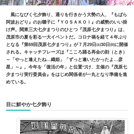
風になびく七夕飾り、通りを行きかう大勢の人、『もばら
阿波おどり』のお囃子に『ＹＯＳＡＫＯＩ』の威勢のいい掛
け声。関東三大七夕まつりのひとつ『茂原七夕まつり』は、
茂原市の夏を彩る一大イベントだ。コロナ禍を経て４年ぶり
となる『第69回茂原七夕まつり』が７月29日㈯30日㈰に開催
される。キャッチフレーズは『こころ踊る再会の刻（とき）
～「やっと逢えたね…織姫」「ずっと逢いたかったよ…彦
星」～』。今年を「復活の年」と位置づけ、主催の『茂原七
夕まつり実行委員会』をはじめ関係者が一丸となり準備を進
めている。
目に鮮やか七夕飾り