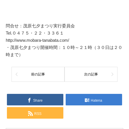
問合せ：茂原七夕まつり実行委員会
Tel.０４７５・２２・３３６１
http://www.mobara-tanabata.com/
・茂原七夕まつり開催時間：１０時～２１時（３０日は２０
時まで）
前の記事
次の記事
Share
Hatena
RSS