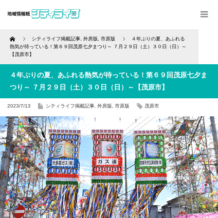
Home
シティライフ掲載記事
,
外房版
,
市原版
４年ぶりの夏、あふれる
熱気が待っている！第６９回茂原七夕まつり～ ７月２９日（土）３０日（日）～
【茂原市】
４年ぶりの夏、あふれる熱気が待っている！第６９回茂原七夕ま
つり～ ７月２９日（土）３０日（日）～【茂原市】
2023/7/13
シティライフ掲載記事
,
外房版
,
市原版
茂原市