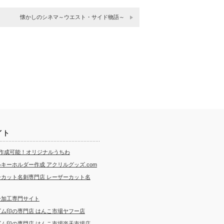
懐かしのシネマ～ウエスト・サイド物語～
イト
ら作成可能！オリジナルうちわ
キーホルダー作成 アクリルグッズ.com
ーカット名刺専門店 レーザーカット名
ー加工専門サイト
ゴム印の専門店 はんこ市場ヤフー店
ゴム印の専門店 はんこ市場楽天市場店