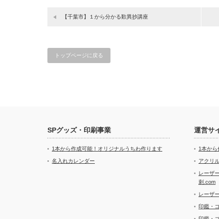
【千葉市】１から分かる歎異抄講座
トップページに戻る
SPグッズ・印刷事業
運営サ
1本から作成可能！オリジナルうちわ作ります
1本か
名入れカレンダー
アクリル
レーザ
刺.com
レーザ
印鑑・
印鑑・