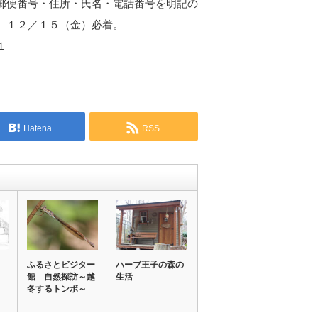
郵便番号・住所・氏名・電話番号を明記の
。１２／１５（金）必着。
１
Hatena
RSS
ふるさとビジター
ハーブ王子の森の
館 自然探訪～越
生活
冬するトンボ～