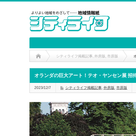
シティライフ掲載記事
,
外房版
,
市原版
オランダの巨大アート！テオ・ヤンセン展 招
2023/12/7
シティライフ掲載記事
,
外房版
,
市原版