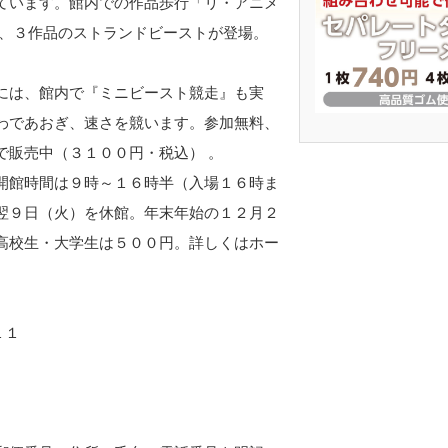
ています。館内での作品歩行「リ・アニメ
で、３作品のストランドビーストが登場。
には、館内で『ミニビースト競走』も実
わであおぎ、速さを競います。参加無料、
で販売中（３１００円・税込） 。
開館時間は９時～１６時半（入場１６時ま
翌９日（火）を休館。年末年始の１２月２
高校生・大学生は５００円。詳しくはホー
１１