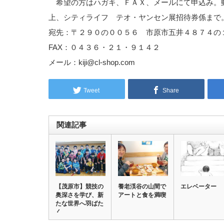
希望の方はハガキ、ＦＡＸ、メールにて申込み。
上、シティライフ テオ・ヤンセン展招待券係まで
宛先：〒２９０の００５６ 市原市五井４８７４の
FAX：０４３６・２１・９１４２
メール：kiji@cl-shop.com
Tweet
Share
関連記事
【茂原市】競技の
養老渓谷の山間で
エレベーター
奥深さを学び、新
アートと食を満喫
たな世界へ羽ばた
く