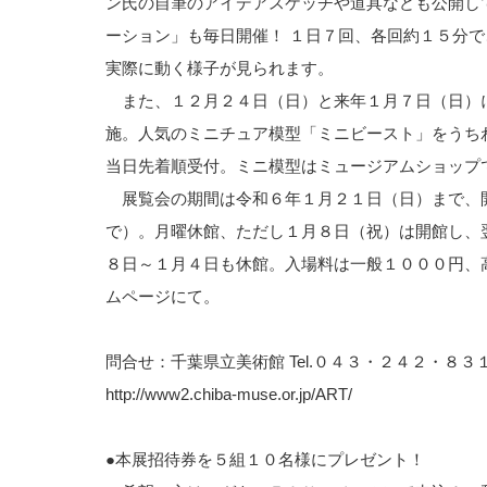
ン氏の自筆のアイデアスケッチや道具なども公開し
ーション」も毎日開催！ １日７回、各回約１５分
実際に動く様子が見られます。
また、１２月２４日（日）と来年１月７日（日）
施。人気のミニチュア模型「ミニビースト」をうち
当日先着順受付。ミニ模型はミュージアムショップ
展覧会の期間は令和６年１月２１日（日）まで、
で）。月曜休館、ただし１月８日（祝）は開館し、
８日～１月４日も休館。入場料は一般１０００円、
ムページにて。
問合せ：千葉県立美術館 Tel.０４３・２４２・８３
http://www2.chiba-muse.or.jp/ART/
●本展招待券を５組１０名様にプレゼント！