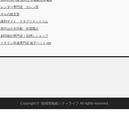
カレンダー専門店 カレン堂
タオルの総文堂
成便利サイト スタプリドットコム
・喪中はがき印刷 年賀職人
名刺印刷の専門店｜箔押しショップ
トチラシ作成専門店 迷子ペット.net
Copyright ©
地域情報紙シティライフ
All rights reserved.