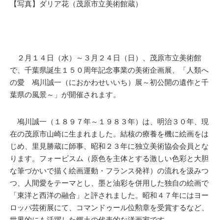
【写真】ダリア花（茂原市立美術館蔵）
２月１４日（水）～３月２４日（日）、茂原市立美術館
で、千葉県誕生１５０周年記念事業の美術企画展、「人類へ
の愛 鳰川誠一（におかわせいいち）展～初公開の遺作と千
葉県の風景～」が開催されます。
鳰川誠一（１８９７年～１９８３年）は、明治３０年、現
在の茂原市山崎に生まれました。結核の療養を機に絵画をは
じめ、里見勝蔵に師事、昭和２３年に独立美術協会会員とな
ります。フォービスム（原色を主体とする激しい色彩と大胆
な筆づかいで描く絵画運動・フランス発祥）の流れを汲みつ
つ、人間愛をテーマとし、墨と油彩を併用した独自の絵画で
「東洋と西洋の融合」と評されました。昭和４７年にはヨー
ロッパ芸術展にて、コマンドゥール位勲章を受賞するなど、
世界的にも活躍した郷土の代表的な洋画家です。