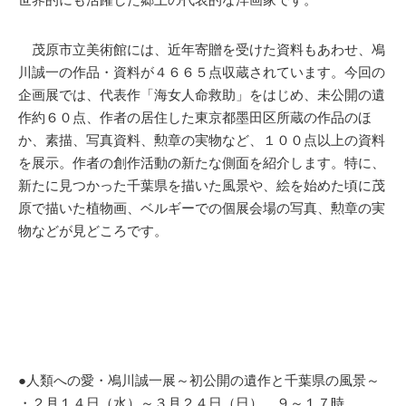
茂原市立美術館には、近年寄贈を受けた資料もあわせ、鳰
川誠一の作品・資料が４６６５点収蔵されています。今回の
企画展では、代表作「海女人命救助」をはじめ、未公開の遺
作約６０点、作者の居住した東京都墨田区所蔵の作品のほ
か、素描、写真資料、勲章の実物など、１００点以上の資料
を展示。作者の創作活動の新たな側面を紹介します。特に、
新たに見つかった千葉県を描いた風景や、絵を始めた頃に茂
原で描いた植物画、ベルギーでの個展会場の写真、勲章の実
物などが見どころです。
●人類への愛・鳰川誠一展～初公開の遺作と千葉県の風景～
・２月１４日（水）～３月２４日（日） ９～１７時