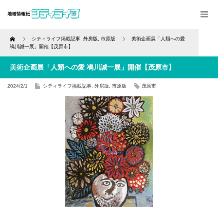
Home
シティライフ掲載記事
,
外房版
,
市原版
美術企画展「人類への愛
鳰川誠一展」開催【茂原市】
美術企画展「人類への愛 鳰川誠一展」開催【茂原市】
2024/2/1
シティライフ掲載記事
,
外房版
,
市原版
茂原市