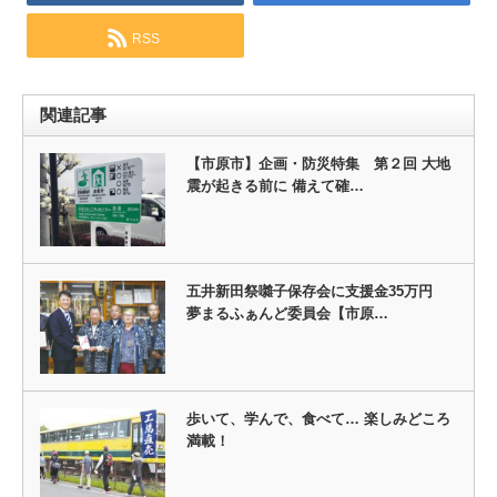
RSS
関連記事
【市原市】企画・防災特集 第２回 大地
震が起きる前に 備えて確…
五井新田祭囃子保存会に支援金35万円
夢まるふぁんど委員会【市原…
歩いて、学んで、食べて… 楽しみどころ
満載！