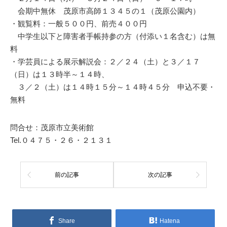
会期中無休 茂原市高師１３４５の１（茂原公園内）
・観覧料：一般５００円、前売４００円
中学生以下と障害者手帳持参の方（付添い１名含む）は無
料
・学芸員による展示解説会：２／２４（土）と３／１７
（日）は１３時半～１４時、
３／２（土）は１４時１５分～１４時４５分 申込不要・
無料
問合せ：茂原市立美術館
Tel.０４７５・２６・２１３１
前の記事
次の記事
Share
Hatena