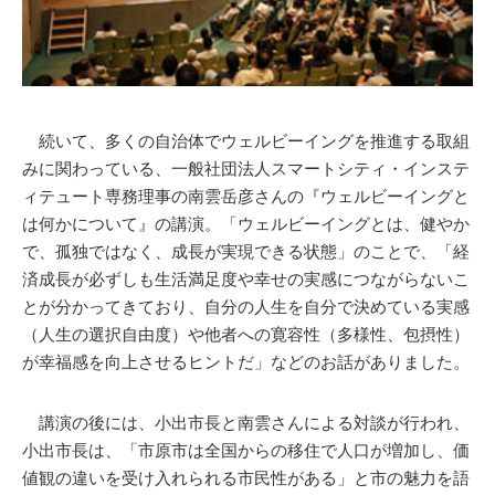
続いて、多くの自治体でウェルビーイングを推進する取組
みに関わっている、一般社団法人スマートシティ・インステ
ィテュート専務理事の南雲岳彦さんの『ウェルビーイングと
は何かについて』の講演。「ウェルビーイングとは、健やか
で、孤独ではなく、成長が実現できる状態」のことで、「経
済成長が必ずしも生活満足度や幸せの実感につながらないこ
とが分かってきており、自分の人生を自分で決めている実感
（人生の選択自由度）や他者への寛容性（多様性、包摂性）
が幸福感を向上させるヒントだ」などのお話がありました。
講演の後には、小出市長と南雲さんによる対談が行われ、
小出市長は、「市原市は全国からの移住で人口が増加し、価
値観の違いを受け入れられる市民性がある」と市の魅力を語