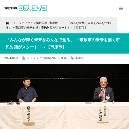
Home
シティライフ掲載記事
,
市原版
「みんなが輝く未来をみんなで創
る」 ～市原市の未来を描く市民対話がスタート！～【市原市】
「みんなが輝く未来をみんなで創る」 ～市原市の未来を描く市
民対話がスタート！～【市原市】
2024/8/29
シティライフ掲載記事
,
市原版
市原市