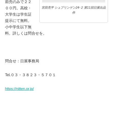
前売のみで２２
００円。高校・
宮田亮平 シュプリンゲン24-２ 第11回日展出品
作
大学生は学生証
提示にて無料。
小中学生以下無
料。詳しくは問合せを。
問合せ：日展事務局
Tel.０３・３８２３・５７０１
https://nitten.or.jp/