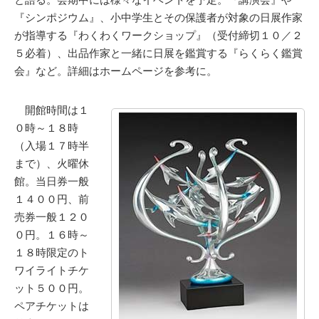
『シンポジウム』、小中学生とその保護者が対象の日展作家
が指導する『わくわくワークショップ』（受付締切１０／２
５必着）、出品作家と一緒に日展を鑑賞する『らくらく鑑賞
会』など。詳細はホームページを参考に。
開館時間は１
０時～１８時
（入場１７時半
まで）、火曜休
館。当日券一般
１４００円、前
売券一般１２０
０円。１６時～
１８時限定のト
ワイライトチケ
ット５００円。
ペアチケットは