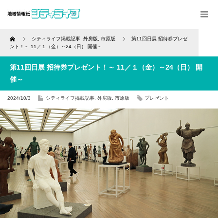
Home
シティライフ掲載記事
,
外房版
,
市原版
第11回日展 招待券プレゼ
ント！～ 11／１（金）～24（日） 開催～
第11回日展 招待券プレゼント！～ 11／１（金）～24（日） 開
催～
2024/10/3
シティライフ掲載記事
,
外房版
,
市原版
プレゼント