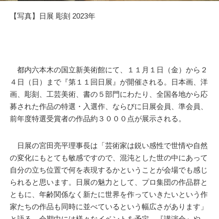
【写真】日展 彫刻 2023年
都内六本木の国立新美術館にて、１１月１日（金）から２
４日（日）まで『第１１回日展』が開催される。日本画、洋
画、彫刻、工芸美術、書の５部門にわたり、全国各地から応
募された作品の特選・入選作、ならびに日展会員、準会員、
前年度特選受賞者の作品約３０００点が展示される。
日展の宮田亮平理事長は「芸術家は鋭い感性で世情や自然
の変化にもとても敏感ですので、混沌とした世の中にあって
自分の立ち位置で何を表現するかということが会場でも感じ
られると思います。日展の魅力として、プロ集団の作品群と
ともに、年齢関係なく新たに世界を作っていきたいという作
家たちの作品も同時に並べているという幅広さがあります」
と語る。会期中には様々なイベントを予定。『講演会』や