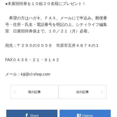
●本展招待券を１０組２０名様にプレゼント！
希望の方はハガキ、ＦＡＸ、メールにて申込み。郵便番
号・住所・氏名・電話番号を明記の上、シティライフ編集
室 日展招待券係まで。１０／２１（月）必着。
宛先：〒２９０の００５６ 市原市五井４８７４の１
FAX０４３６・２１・９１４２
メール：kiji@cl-shop.com
前の記事
次の記事
Share
Hatena