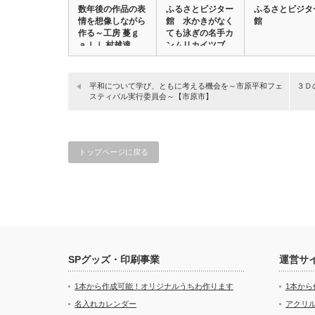
数年後の作品の表
ふるさとビジター
ふるさとビジタ
情を想像しながら
館 水かきがなく
館
作る～工房 蔓ｇ
ても泳ぎの名手カ
ａｌｉ 村越達
ンムリカイツブ
也…
リ…
平和について学び、ともに考える機会を～市原平和フェ
３Ｄ
スティバル実行委員会～【市原市】
トップページに戻る
SPグッズ・印刷事業
運営サ
1本から作成可能！オリジナルうちわ作ります
1本か
名入れカレンダー
アクリル