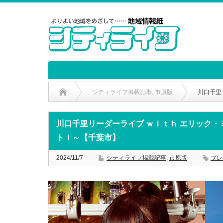
シティライフ掲載記事
,
市原版
川口千里
川口千里リーダーライブ ｗｉｔｈ エリック
ト！～【千葉市】
2024/11/7
シティライフ掲載記事
,
市原版
プレ