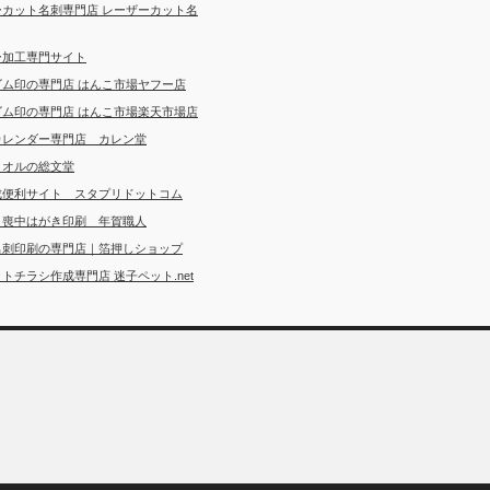
ーカット名刺専門店 レーザーカット名
ー加工専門サイト
ゴム印の専門店 はんこ市場ヤフー店
ゴム印の専門店 はんこ市場楽天市場店
カレンダー専門店 カレン堂
タオルの総文堂
成便利サイト スタプリドットコム
・喪中はがき印刷 年賀職人
名刺印刷の専門店｜箔押しショップ
トチラシ作成専門店 迷子ペット.net