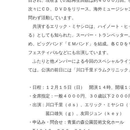
目され、現在までの総再生回数は約４０００万回。
次々にＣＤ、ＤＶＤをリリース。海外ミュージシャ
問わず活動しています。
共演するエリック・ミヤシロは、ハイノート・ヒ
る）としても知られた、スーパー・トランペッター
め、ビッグバンド「ＥＭバンド」を結成。各ＣＤを
フェスティバルなどにも出演しています。
ふたりと他メンバーによる今回のスペシャルライ
ては。公演の前日には「川口千里ドラムクリニック
・日程：１２月１５日（日） 開演１４時、開場１
・全席指定：一般４０００円、３０歳以下２０００
・出演：川口千里（ｄｓ）、エリック・ミヤシロ（
菰口雄矢（ｇ）、友田ジュン（ｋｅｙ）
・申込み・問合せ：青葉の森公園芸術文化ホール