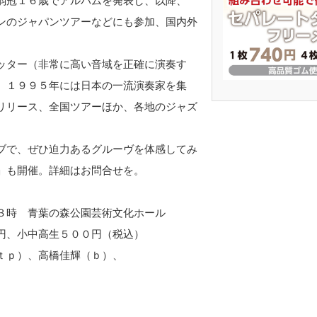
弱冠１６歳でアルバムを発表し、以降、
ンのジャパンツアーなどにも参加、国内外
ッター（非常に高い音域を正確に演奏す
。１９９５年には日本の一流演奏家を集
リリース、全国ツアーほか、各地のジャズ
ブで、ぜひ迫力あるグルーヴを体感してみ
」も開催。詳細はお問合せを。
３時 青葉の森公園芸術文化ホール
円、小中高生５００円（税込）
ｔｐ）、高橋佳輝（ｂ）、