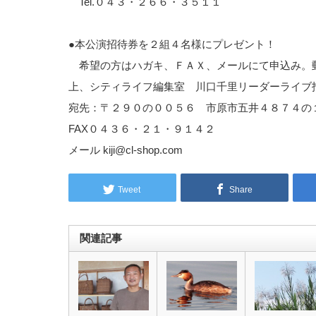
Tel.０４３・２６６・３５１１
●本公演招待券を２組４名様にプレゼント！
希望の方はハガキ、ＦＡＸ、メールにて申込み。
上、シティライフ編集室 川口千里リーダーライブ
宛先：〒２９０の００５６ 市原市五井４８７４の
FAX０４３６・２１・９１４２
メール kiji@cl-shop.com
Tweet
Share
関連記事