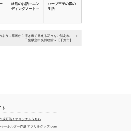
ー
終活のお話～エン
ハーブ王子の森の
ディングノート～
生活
のように原画から浮き出て見える花々をご覧あれ～
千葉県立中央博物館～【千葉市】
イト
ら作成可能！オリジナルうちわ
キーホルダー作成 アクリルグッズ.com