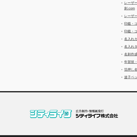
レーザ
刺.com
レーザ
印鑑・
印鑑・
名入れ
名入れ
名刺作
年賀状
箔押し
迷子ペッ