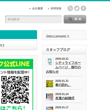
会社概要
採用情報
Select Language
▼
市】
スタッフブログ
2025.02.21
シティライフホー
ムページ 移行の
お知らせ
2025.01.31
春の訪れ。
2025.01.24
友達の結婚式
2025.01.17