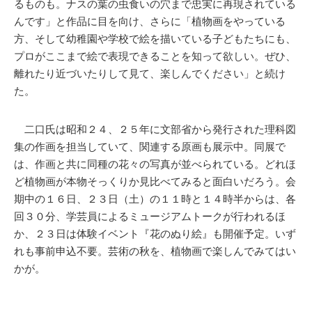
るものも。ナスの葉の虫食いの穴まで忠実に再現されている
んです」と作品に目を向け、さらに「植物画をやっている
方、そして幼稚園や学校で絵を描いている子どもたちにも、
プロがここまで絵で表現できることを知って欲しい。ぜひ、
離れたり近づいたりして見て、楽しんでください」と続け
た。
二口氏は昭和２４、２５年に文部省から発行された理科図
集の作画を担当していて、関連する原画も展示中。同展で
は、作画と共に同種の花々の写真が並べられている。どれほ
ど植物画が本物そっくりか見比べてみると面白いだろう。会
期中の１６日、２３日（土）の１１時と１４時半からは、各
回３０分、学芸員によるミュージアムトークが行われるほ
か、２３日は体験イベント『花のぬり絵』も開催予定。いず
れも事前申込不要。芸術の秋を、植物画で楽しんでみてはい
かが。