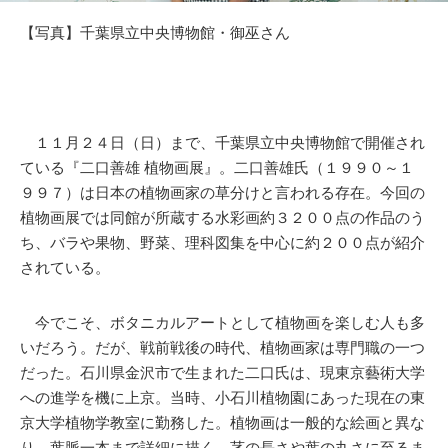
【写真】千葉県立中央博物館・御巫さん
１１月２４日（日）まで、千葉県立中央博物館で開催され
ている『二口善雄 植物画展』。二口善雄氏（１９９０～１
９９７）は日本の植物画家の草分けと言われる存在。今回の
植物画展では同館が所蔵する水彩画約３２００点の作品のう
ち、バラや果物、野菜、理科図集を中心に約２００点が紹介
されている。
今でこそ、ボタニカルアートとして植物画を楽しむ人も多
いだろう。だが、戦前戦後の時代、植物画家は専門職の一つ
だった。石川県金沢市で生まれた二口氏は、現東京藝術大学
への進学を機に上京。当時、小石川植物園にあった現在の東
京大学植物学教室に勤務した。植物画は一般的な絵画と異な
り、葉脈一本まで詳細に描く。茎の長さや葉の丸さに至るま