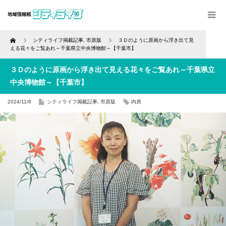
Home
シティライフ掲載記事
,
市原版
３Ｄのように原画から浮き出て見
える花々をご覧あれ～千葉県立中央博物館～【千葉市】
３Ｄのように原画から浮き出て見える花々をご覧あれ～千葉県立
中央博物館～【千葉市】
2024/11/8
シティライフ掲載記事
,
市原版
内房