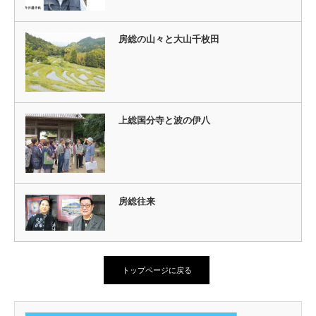
房総の山々と大山千枚田
上総国分寺と波の伊八
房総往来
トップページに戻る