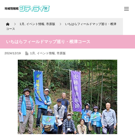
Home
1月
,
イベント情報
,
市原版
いちはらフィールドマップ巡り・椎津
コース
いちはらフィールドマップ巡り・椎津コース
2024/12/19
1月
,
イベント情報
,
市原版