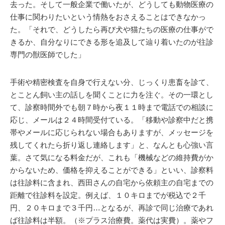
去った。そして一般企業で働いたが、どうしても動物医療の
仕事に関わりたいという情熱をおさえることはできなかっ
た。「それで、どうしたら再び犬や猫たちの医療の仕事がで
きるか、自分なりにできる形を追及して辿り着いたのが往診
専門の獣医師でした」
手術や精密検査を自身で行えない分、じっくり患畜を診て、
とことん飼い主の話しを聞くことに力を注ぐ。その一環とし
て、診察時間外でも朝７時から夜１１時まで電話での相談に
応じ、メールは２４時間受付ている。「移動や診察中だと携
帯やメールに応じられない場合もありますが、メッセージを
残してくれたら折り返し連絡します」と、なんとも心強い言
葉。さて気になる料金だが、これも「機械などの維持費がか
からないため、価格を抑えることができる」といい、診察料
は往診料に含まれ、西田さんの自宅から依頼主の自宅までの
距離で往診料を設定。例えば、１０キロまでが税込で２千
円、２０キロまで３千円…となるが、再診で同じ治療であれ
ば往診料は半額。（※プラス治療費。薬代は実費）。薬やフ