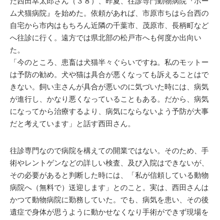
た西田幸太郎さん（３８）、昨夏、往診専門動物病院『ホー
ム犬猫病院』を始めた。依頼があれば、市原市ちはら台西の
自宅から市内はもちろん近隣の千葉市、茂原市、長柄町など
へ往診に行く。遠方では県北部の松戸市へも何度か出向い
た。
「今のところ、患畜は犬猫半々ぐらいですね。私のモットー
は予防の勧め。犬や猫は具合が悪くなっても訴えることはで
きない。飼い主さんが具合が悪いのに気づいた時には、病気
が進行し、かなり悪くなっていることもある。だから、病気
になってから治療するより、病気にならないよう予防が大事
だと考えています」と話す西田さん。
往診専門なので病院を構えての開業ではない。そのため、手
術やレントゲンなどの詳しい検査、及び入院はできないが、
その必要があると判断した時には、「私が信頼している動物
病院へ（無料で）送迎します」とのこと。実は、西田さんは
かつて動物病院に勤務していた。でも、病気を患い、その後
遺症で身体が思うように動かせなくなり手術ができず現場を