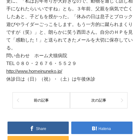
更に、「私はお年寄りが大好きなので、動物を通じて話し相
手になれたらいいですね」とも。３年前、父親を病気で亡く
したあと、子どもを授かった。「休みの日は息子とブロック
遊びやライダーごっこをします。もう一方的に蹴られまくり
ですが（笑）」と、朗らかに笑う西田さん。自分のＨＰを見
て「感動した！」と送られてきたメールを大切に保存してい
る。
問い合わせ ホーム犬猫病院
TEL ０８０・２６７６・５５２９
http://www.homeinuneko.jp/
休診日は（日）（祝）・（土）は午後休診
前の記事
次の記事
Share
Hatena