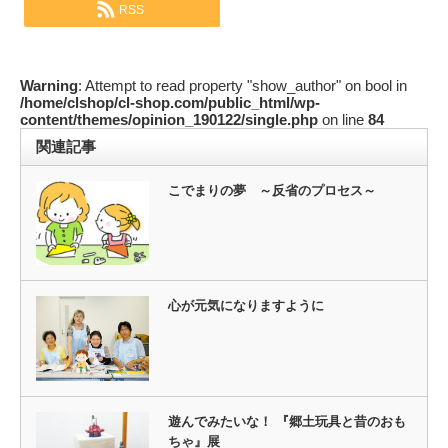
RSS
Warning
: Attempt to read property "show_author" on bool in
/home/clshop/cl-shop.com/public_html/wp-
content/themes/opinion_190122/single.php
on line
84
関連記事
こでまりの夢 ～反省のプロセス～
心が元気になりますように
遊んでみたいな！ 『郷土玩具と昔のおも
ちゃ』展