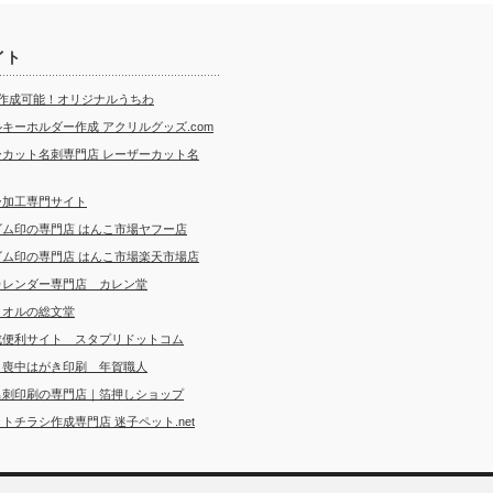
イト
ら作成可能！オリジナルうちわ
キーホルダー作成 アクリルグッズ.com
ーカット名刺専門店 レーザーカット名
ー加工専門サイト
ゴム印の専門店 はんこ市場ヤフー店
ゴム印の専門店 はんこ市場楽天市場店
カレンダー専門店 カレン堂
タオルの総文堂
成便利サイト スタプリドットコム
・喪中はがき印刷 年賀職人
名刺印刷の専門店｜箔押しショップ
トチラシ作成専門店 迷子ペット.net