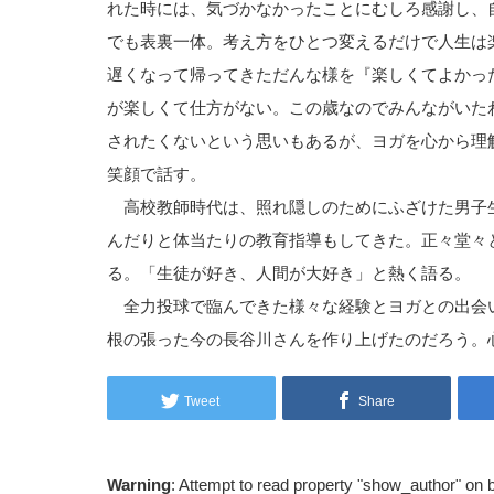
れた時には、気づかなかったことにむしろ感謝し、
でも表裏一体。考え方をひとつ変えるだけで人生は
遅くなって帰ってきただんな様を『楽しくてよかっ
が楽しくて仕方がない。この歳なのでみんながいた
されたくないという思いもあるが、ヨガを心から理
笑顔で話す。
高校教師時代は、照れ隠しのためにふざけた男子
んだりと体当たりの教育指導もしてきた。正々堂々
る。「生徒が好き、人間が大好き」と熱く語る。
全力投球で臨んできた様々な経験とヨガとの出会
根の張った今の長谷川さんを作り上げたのだろう。
Tweet
Share
Warning
: Attempt to read property "show_author" on 