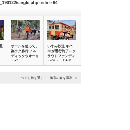
_190122/single.php
on line
84
照
ポールを使って、
いすみ鉄道 キハ
楽ラク歩行 ノル
28が運行終了～ク
ディックウオーキ
ラウドファンディ
ング
ング中～【大多…
つるし雛を通して 御宿の春を満喫