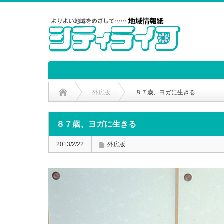
外房版
８７歳、ヨガに生きる
８７歳、ヨガに生きる
2013/2/22
外房版