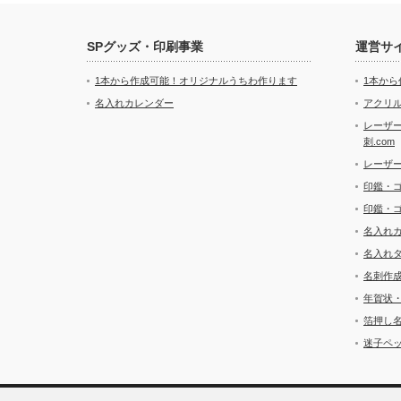
SPグッズ・印刷事業
運営サ
1本から作成可能！オリジナルうちわ作ります
1本か
名入れカレンダー
アクリル
レーザ
刺.com
レーザ
印鑑・
印鑑・
名入れ
名入れ
名刺作
年賀状
箔押し
迷子ペッ