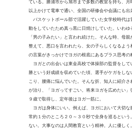
ている。勝浦市から旭市まで多数の教室を持ち、月
以上かけて電車で通い、全国の研修会や会議にも出
バスケットボール部で活躍していた女学校時代は
動をしていたため真っ黒に日焼けしていた。いわゆ
「男の子みたい」と言われ続けた。そんな時、母親
整えて、悪口を言われたら、女の子らしくなるよう
の言葉がきっかけでヨガの根底にあるプラス思考の
ヨガとの出会いは東金高校で体操部の監督をして
勝という好成績を収めていた頃、選手がケガをしな
こり、腰痛に悩んでいた。そんな折、知人に紹介さ
が治り、「ヨガってすごい。将来ヨガを広めたい」
９歳で取得し、定年後はヨガ一筋に。
ヨガは身体にいい。例えば、ヨガにおいて大切な
常約１分のところ２０～３０秒で全身を巡るという
ない。大事なのは人間教育という精神。人に優しく