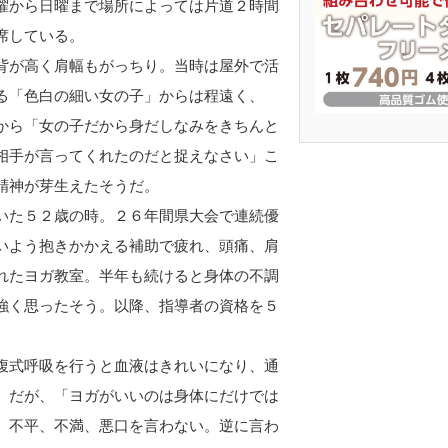
曜から日曜まで場所によっては片道２時間
席している。
背が高く肩幅もがっちり。当時は屋外で活
る「色白の細い女の子」からは程遠く、
から「女の子だから身だしなみをきちんと
相手が言ってくれたのだと捉えなさい」こ
精神が芽生えたそうだ。
いた５２歳の時。２６年間県大会で連続優
いよう抱きかかえる補助で疲れ、頭痛、肩
れたヨガ教室。半年も続けると身体の不調
強く思ったそう。以降、指導者の資格を５
腹式呼吸を行うと血液はきれいになり、通
。だが、「ヨガがいいのは身体にだけでは
。不平、不満、悪口を言わない。逆に言わ