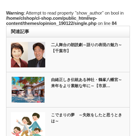
Warning
: Attempt to read property "show_author" on bool in
/home/clshop/cl-shop.com/public_html/wp-
content/themes/opinion_190122/single.php
on line
84
関連記事
二人舞台の朗読劇～語りの表現の魅力～
【千葉市】
由緒正しき伝統ある神社・鶴峯八幡宮～
来年をより素敵な年に～【市原…
こでまりの夢 ～失敗をしたと思うとき
は～