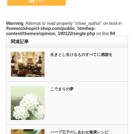
RSS
Warning
: Attempt to read property "show_author" on bool in
/home/clshop/cl-shop.com/public_html/wp-
content/themes/opinion_190122/single.php
on line
84
関連記事
生きとし生けるものすべてに感謝を
こでまりの夢
ハーブ王子のしあわせ健康レシピ