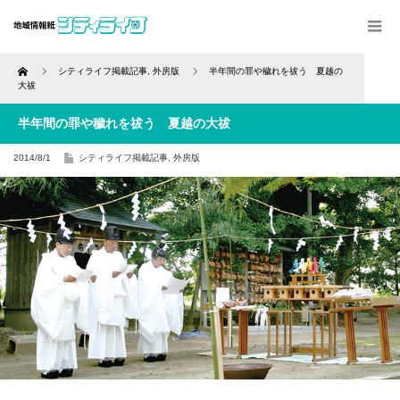
Home
シティライフ掲載記事
,
外房版
半年間の罪や穢れを祓う 夏越の
大祓
半年間の罪や穢れを祓う 夏越の大祓
2014/8/1
シティライフ掲載記事
,
外房版