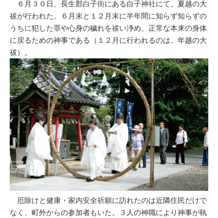
６月３０日、長生郡白子街にある白子神社にて、夏越の大
祓が行われた。６月末と１２月末に半年間に知らず知らずの
うちに犯した罪や心身の穢れを祓い浄め、正常な本来の身体
に戻るための神事である（１２月に行われるのは、年越の大
祓）。
厄除けと健康・家内安全祈願に訪れたのは近隣住民だけで
なく、町外からの参加者もいた。３人の神職により神事が執