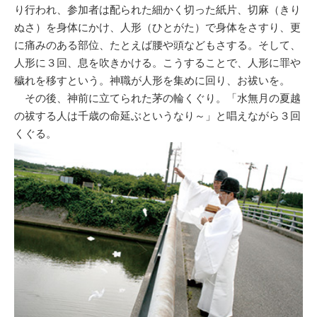
り行われ、参加者は配られた細かく切った紙片、切麻（きり
ぬさ）を身体にかけ、人形（ひとがた）で身体をさすり、更
に痛みのある部位、たとえば腰や頭などもさする。そして、
人形に３回、息を吹きかける。こうすることで、人形に罪や
穢れを移すという。神職が人形を集めに回り、お祓いを。
その後、神前に立てられた茅の輪くぐり。「水無月の夏越
の祓する人は千歳の命延ぶというなり～」と唱えながら３回
くぐる。