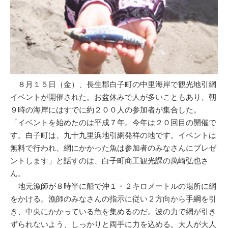
８月１５日（金）、長生郡白子町の中里海岸で観光地引網
イベントが開催された。お盆休みで人が多いこともあり、朝
９時の海岸にはすでに約２００人の参加者が集合した。
「イベントを始めたのは平成７年。今年は２０回目の開催で
す。白子町は、九十九里浜地引網発祥の地です。イベントは
無料で行われ、網にかかった魚は参加者のみなさんにプレゼ
ントします」と話すのは、白子町商工観光課の萬崎弘也さ
ん。
地元漁師が８時半に船で沖１・２キロメートルの場所に網
をかける。漁師のみなさんの指示に従い２方向から手綱を引
き、中央にかかっている魚を集めるのだ。波の力で網が引き
ずられないよう、しっかりと両手に力を込める。大人が大人