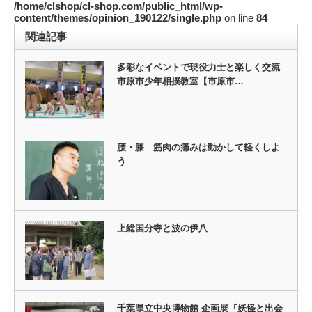
/home/clshop/cl-shop.com/public_html/wp-
content/themes/opinion_190122/single.php
on line
84
関連記事
多彩なイベントで現役力士と楽しく交流
市原市少年相撲教室【市原市…
腰・膝 筋肉の痛みは動かして軽くしよ
う
上総国分寺と波の伊八
千葉県立中央博物館 企画展『妖怪と出会