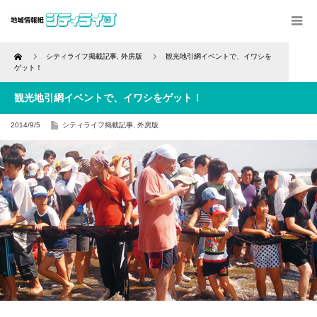
Home
シティライフ掲載記事
,
外房版
観光地引網イベントで、イワシを
ゲット！
観光地引網イベントで、イワシをゲット！
2014/9/5
シティライフ掲載記事
,
外房版