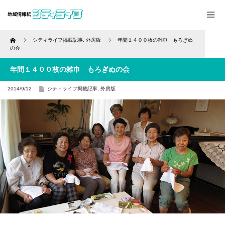
Home
シティライフ掲載記事
,
外房版
年間１４００枚の雑巾 もろぎぬ
の会
年間１４００枚の雑巾 もろぎぬの会
2014/9/12
シティライフ掲載記事
,
外房版