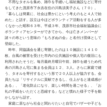
不用なタオルを集め、雑巾を手縫いし福祉施設などに寄付
をしてきた茂原市下永吉在住の川島須美子さん（７０）。
「暮らしは簡素に、社会は豊かにという考えのもと４人で始
めた」と話す。設立は今ほどボランティア活動をする人が多
くなかった昭和６３年。平成３年、茂原市社会福祉協議会に
ボランティアセンターができてから、今は亡きメンバーが
諸々の布という意味の『もろぎぬの会』と名付け団体として
登録した。
昨年、同協議会を通じ寄贈したのは１０施設に１４１０
枚。台風の被害を受けた市内の公共施設や個人宅の復旧にも
利用されたそうだ。毎月最終月曜日午前、雑巾を縫うため代
表の川島さん宅に集まる会員は１２、３人。さらに家庭で縫
う、タオルを寄付するという形で２０人以上が協力する。会
員たちは「リサイクルに貢献できるし、仕上がると達成感が
ある」、「老化防止になり、楽しい時間を過ごせる」、「お
礼の手紙をいただくと恐縮する」などと慣れた様子で手を動
かしながら話す。
家庭に居ながら社会と関わりたいと自宅でバザーや子ども