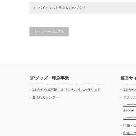
バイオマスを学ぶ＆ものづくり
トップページに戻る
SPグッズ・印刷事業
運営サ
1本から作成可能！オリジナルうちわ作ります
1本か
名入れカレンダー
アクリル
レーザ
刺.com
レーザ
印鑑・
印鑑・