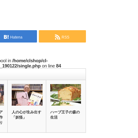
Hatena
RSS
bool in
/home/clshop/cl-
_190122/single.php
on line
84
ア
人の心が生み出す
ハーブ王子の森の
作
「妖怪」
生活
り