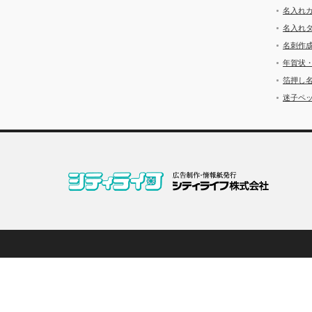
名入れ
名入れ
名刺作
年賀状
箔押し
迷子ペッ