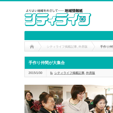
シティライフ掲載記事
,
外房版
手作り仲
手作り仲間が大集合
2015/1/30
シティライフ掲載記事
,
外房版