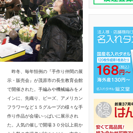
昨冬、毎年恒例の『手作り仲間の展
示・販売会』が茂原市の長生教育会館
で開催された。手編みや機械編みをメ
インに、先織り、ビーズ、アメリカン
フラワーなど１５グループの様々な手
作り作品が会場いっぱいに展示され
た。人気の催しで開場３０分以上前か