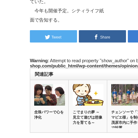
ていた。
今年も開催予定。シティライフ紙
面で告知する。
Tweet
Share
Warning
: Attempt to read property "show_author" on 
shop.com/public_html/wp-content/themes/opinion
関連記事
念珠パワーで心を
こでまりの夢 ～
チェンソーで「
浄化
見立て遊びは想像
マビエ様」を制
力を育てる～
茂原市内に手作
で設置