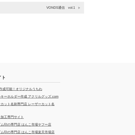
VONDS通信 vol.1
イト
ら作成可能！オリジナルうちわ
キーホルダー作成 アクリルグッズ.com
ーカット名刺専門店 レーザーカット名
ー加工専門サイト
ゴム印の専門店 はんこ市場ヤフー店
ゴム印の専門店 はんこ市場楽天市場店