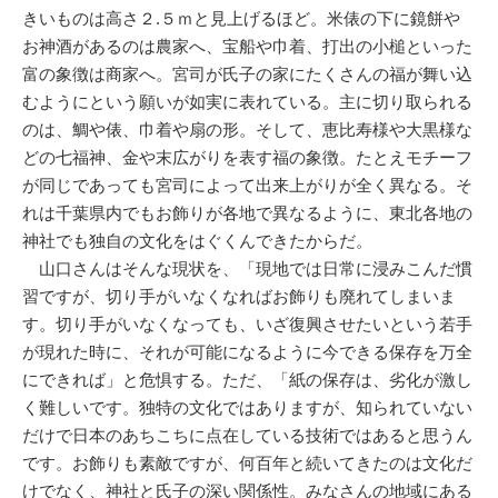
きいものは高さ２.５ｍと見上げるほど。米俵の下に鏡餅や
お神酒があるのは農家へ、宝船や巾着、打出の小槌といった
富の象徴は商家へ。宮司が氏子の家にたくさんの福が舞い込
むようにという願いが如実に表れている。主に切り取られる
のは、鯛や俵、巾着や扇の形。そして、恵比寿様や大黒様な
どの七福神、金や末広がりを表す福の象徴。たとえモチーフ
が同じであっても宮司によって出来上がりが全く異なる。そ
れは千葉県内でもお飾りが各地で異なるように、東北各地の
神社でも独自の文化をはぐくんできたからだ。
山口さんはそんな現状を、「現地では日常に浸みこんだ慣
習ですが、切り手がいなくなればお飾りも廃れてしまいま
す。切り手がいなくなっても、いざ復興させたいという若手
が現れた時に、それが可能になるように今できる保存を万全
にできれば」と危惧する。ただ、「紙の保存は、劣化が激し
く難しいです。独特の文化ではありますが、知られていない
だけで日本のあちこちに点在している技術ではあると思うん
です。お飾りも素敵ですが、何百年と続いてきたのは文化だ
けでなく、神社と氏子の深い関係性。みなさんの地域にある