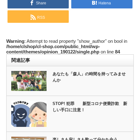
Share
Hatena
RSS
Warning
: Attempt to read property "show_author" on bool in
/home/clshop/cl-shop.com/public_html/wp-
content/themes/opinion_190122/single.php
on line
84
関連記事
あなたも「森人」の時間を持ってみませ
んか
STOP! 犯罪 新型コロナ便乗詐欺 新
しい手口に注意！
楽しさも寂しさも歌って分かち合う