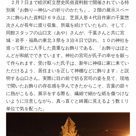
２月７日まで睦沢町立歴史民俗資料館で開催されている特
別展『お飾り―神仏への祈りのかたち』。２階の展示スペー
スに飾られた資料計６９点は、芝原人形４代目作家の千葉惣
次さんが長年に渡り収集、所蔵を続けていたもの。そして、
同館スタッフの山口文（あや）さんが、千葉さんと共に宮
城・岩手・福島の東北３県を３泊４日で訪れ、１０の神社を
巡って新たに入手した貴重なお飾りである。「お飾りはほと
んどが和紙でできています。神社の宮司が氏子の幸せを願っ
て作られます。受け取った氏子は、新年に神様に家に来てい
ただけるよう、居住まいを正して神棚などに飾ります」と説
明する山口さん。実際に目の前で切る宮司の姿を見て、現地
で聞いたお飾りの存在感を学んできたからこそ、言葉の節々
に熱がこもる。展示をする際も、繊細で細かな紙を傷つけな
いように注意しながら、真っ直ぐと綺麗に見えるよう数ミリ
単位で気を配った。