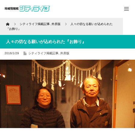
Home
シティライフ掲載記事
,
外房版
人々の切なる願いが込められた
『お飾り』
人々の切なる願いが込められた『お飾り』
2016/1/29
シティライフ掲載記事
,
外房版