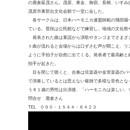
の鹿倉延茂さん。茂原、東金、御宿、長柄、いすみ(
茂原市東部台文化会館で一堂に会した。
各サークルは、日本ハーモニカ連盟師範の飛田陽
ている。普段は公民館などで練習し、地域の文化祭
発表された曲は童謡から演歌やタンゴまでさまざ
ト曲が流れると会場からは口ずさむ声が聞こえ、リ
ように手拍子が自然に出てくる。発表者で最高齢と
拍手が起きた。
目を閉じて聴くと、合奏は弦楽器や金管楽器のパ
で演奏しているとは思えない複雑で多様な音色とな
う８１歳の男性は出演後、「ハーモニカは楽しい、
問合せ 鹿倉さん
TEL ０９０・１５４４・６４２３