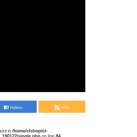
Hatena
RSS
bool in
/home/clshop/cl-
_190122/single.php
on line
84