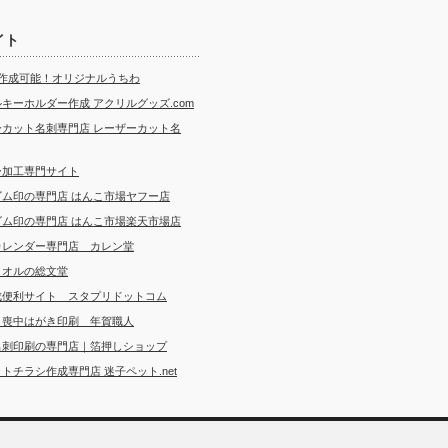
イト
ら作成可能！オリジナルうちわ
キーホルダー作成 アクリルグッズ.com
ーカット名刺専門店 レーザーカット名
ー加工専門サイト
ゴム印の専門店 はんこ市場ヤフー店
ゴム印の専門店 はんこ市場楽天市場店
カレンダー専門店 カレン堂
タオルの総文堂
成便利サイト スタプリドットコム
・喪中はがき印刷 年賀職人
名刺印刷の専門店｜箔押しショップ
トチラシ作成専門店 迷子ペット.net