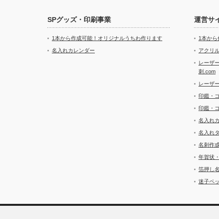
SPグッズ・印刷事業
運営サ
1本から作成可能！オリジナルうちわ作ります
1本か
名入れカレンダー
アクリル
レーザ
刺.com
レーザ
印鑑・
印鑑・
名入れ
名入れ
名刺作
年賀状
箔押し
迷子ペッ