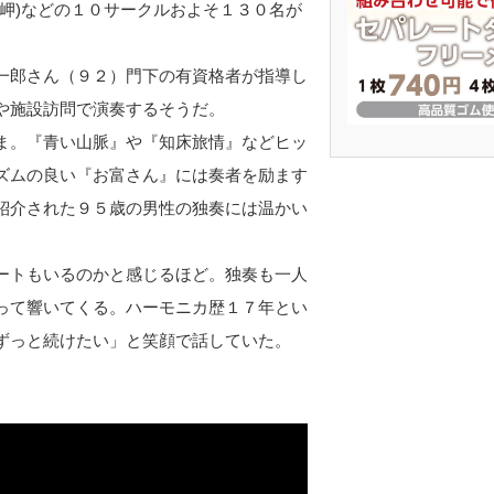
岬)などの１０サークルおよそ１３０名が
一郎さん（９２）門下の有資格者が指導し
や施設訪問で演奏するそうだ。
ま。『青い山脈』や『知床旅情』などヒッ
ズムの良い『お富さん』には奏者を励ます
紹介された９５歳の男性の独奏には温かい
ートもいるのかと感じるほど。独奏も一人
って響いてくる。ハーモニカ歴１７年とい
ずっと続けたい」と笑顔で話していた。