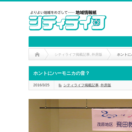
シティライフ掲載記事
,
外房版
ホントに
ホントにハーモニカの音？
2016/3/25
シティライフ掲載記事
,
外房版