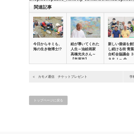
関連記事
今日からキミも、
絵が導いてくれた
新しい価値を創
海の生き物博士!?
人生～油絵画家
し続ける街 青葉
高橋光夫さん～
台町会協議会 ３
【市原市】
９ＰＪ～ 会…
カモメ通信 チケットプレゼント
学
トップページに戻る