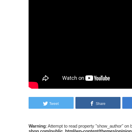
Tweet
Share
Warning
: Attempt to read property "show_author" on 
shop.com/public_html/wp-content/themes/opinion