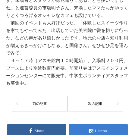
す。来場者とスタッフが顔見知りであることも多いですし
ね」と運営委員の市塲明子さん。来場したママたちがゆっく
りとくつろげるオシャレなカフェも設けている。
前回のイベントも大好評だった。「体験したスイーツ作り
を家でもやってみた、出店していた美容院に髪を切りに行っ
た、などの声があり嬉しかったです。地元のお店を知り利用
が増えるきっかけにもなる」と国藤さん。ぜひぜひ足を運ん
でみて。
９～１７時（アスモ館内１０時開始）、入場料２００円、
ブースにより別途数百円必要。前売り券はアスモインフォメ
ーションセンターにて販売中。中学生ボランティアスタッフ
も募集中。
前の記事
次の記事
Share
Hatena