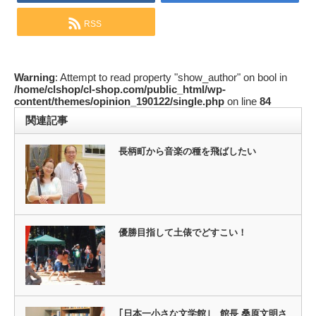
RSS
Warning
: Attempt to read property "show_author" on bool in
/home/clshop/cl-shop.com/public_html/wp-
content/themes/opinion_190122/single.php
on line
84
関連記事
長柄町から音楽の種を飛ばしたい
優勝目指して土俵でどすこい！
｢日本一小さな文学館｣ 館長 桑原文明さ