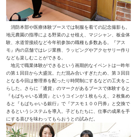
消防本部や医療体験ブースでは制服を着ての記念撮影も。
地元農園の指導による野菜のよせ植え、マジシャン、板金体
験、水道管接続など今年初参加の職種も多数ある。『アス
モ』内の店舗ではレジ業務、ラッピングやアクセサリー作り
なども楽しむことができる。
地元で職業体験ができるという画期的なイベントは一昨年
の第１回目から大盛況。ただ混み合いすぎたため、第３回目
となる今回は整理券を配ったり時間制にするなどの工夫をこ
らした。さらに「通貨」のマークがあるブースで体験すると
『もばちゃいる通貨』というコインが１枚もらえ、２枚集め
ると『もばちゃいる銀行』で『アスモ１００円券』と交換で
きるというシステムを導入。子どもたちに、仕事の成果を手
にする喜びを味わってもらおうとの試みだ。