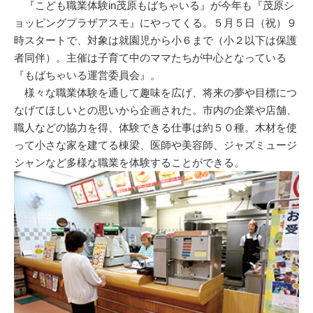
『こども職業体験in茂原もばちゃいる』が今年も『茂原シ
ョッピングプラザアスモ』にやってくる。５月５日（祝）９
時スタートで、対象は就園児から小６まで（小２以下は保護
者同伴）。主催は子育て中のママたちが中心となっている
『もばちゃいる運営委員会』。
様々な職業体験を通して趣味を広げ、将来の夢や目標につ
なげてほしいとの思いから企画された。市内の企業や店舗、
職人などの協力を得、体験できる仕事は約５０種。木材を使
って小さな家を建てる棟梁、医師や美容師、ジャズミュージ
シャンなど多様な職業を体験することができる。