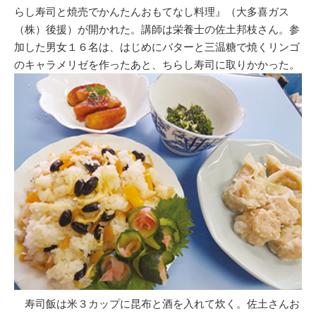
らし寿司と焼売でかんたんおもてなし料理』（大多喜ガス
（株）後援）が開かれた。講師は栄養士の佐土邦枝さん。参
加した男女１６名は、はじめにバターと三温糖で焼くリンゴ
のキャラメリゼを作ったあと、ちらし寿司に取りかかった。
寿司飯は米３カップに昆布と酒を入れて炊く。佐土さんお