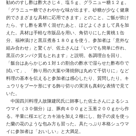
勧めのすし酢は酢大さじ４、塩５ｇ、グラニュー糖１２ｇ。
「グラニュー糖でさわやかな味が出ます。砂糖が少なく健康
的でさまざまな具材に応用できます」とのこと。ご飯が炊け
たら、すし酢を素早く混ぜたあと、ほどよくさまして具を加
えた。具材は手軽な市販品を用い、角切りにした黄桃１缶
分、福神漬けと黒豆煮各１８０ｇを使う。参加者は「意外な
組み合わせ」と驚くが、佐土さんは「いつでも簡単に作れ、
黒豆のタンパク質もとれます」と説明。各調理台を回り、
「飯台はあらかじめ１対１の割合の酢水で湿らせた酢布巾で
拭いて」、「飾り用の大葉や薄焼卵は丸めて千切りに」など
料理の基本を伝えると参加者は感心したり、質問したり。キ
ュウリをブーケ形にする飾り切りの実演も真剣な表情で見て
いた。
中国四川料理人故陳建民氏に師事した佐土さんによるシュ
ウマイ（３０個分）は、豚肉４００ｇと玉葱２００ｇから作
る。半量に桜エビとカキ油を加え２種にし、餃子の皮を使っ
た蘭の花のような包み方も習った。具たっぷり本格シュウマ
イに参加者は「おいしい」と大満足。