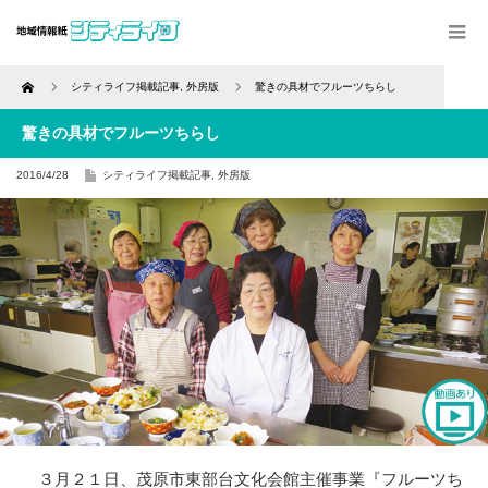
Home
シティライフ掲載記事
,
外房版
驚きの具材でフルーツちらし
驚きの具材でフルーツちらし
2016/4/28
シティライフ掲載記事
,
外房版
３月２１日、茂原市東部台文化会館主催事業『フルーツち