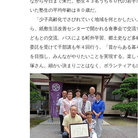
ながら今日まで来た。塾生４３名うち６０代の若手
いた塾生の平均年齢は８０歳だ。
「少子高齢化でさびれていく地域を何とかしたい
ら、紙敷生活改善センターで開かれる食事会で交流
どもとの交流、バスによる町外学習、郷土史など多
委託を受けて千部講も年４回行う。「昔からある暮
を目指し、みんながやりたいことを実現する。楽し
塚さん。細かい決まりごとはなく、ボランティアも