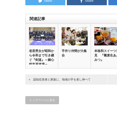
Tweet
Share
関連記事
老若男女が昭和か
手作り仲間が大集
本格和スイーツ
ら令和まで引き継
合
見 『蕎麦生あ
ぐ『剣道』～錬心
みつ』
舘市原道場～
【市…
認知症患者と家族に、地域の手を差し伸べて
トップページに戻る