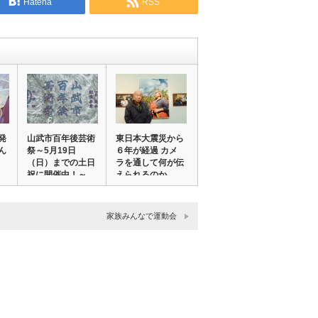
Hatena
RSS
発
⼭武市百年後芸術
東日本大震災から
ん
祭～5月19⽇
６年が経過 カメ
（日）までの⼟⽇
ラを通して何が伝
祝に開催中！～
えられるのか
【⼭…
家族みんなで運動会