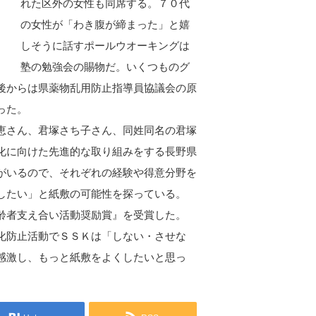
れた区外の女性も同席する。７０代
の女性が「わき腹が締まった」と嬉
しそうに話すポールウオーキングは
塾の勉強会の賜物だ。いくつものグ
後からは県薬物乱用防止指導員協議会の原
った。
恵さん、君塚さち子さん、同姓同名の君塚
化に向けた先進的な取り組みをする長野県
がいるので、それぞれの経験や得意分野を
したい」と紙敷の可能性を探っている。
齢者支え合い活動奨励賞』を受賞した。
化防止活動でＳＳＫは「しない・させな
感激し、もっと紙敷をよくしたいと思っ