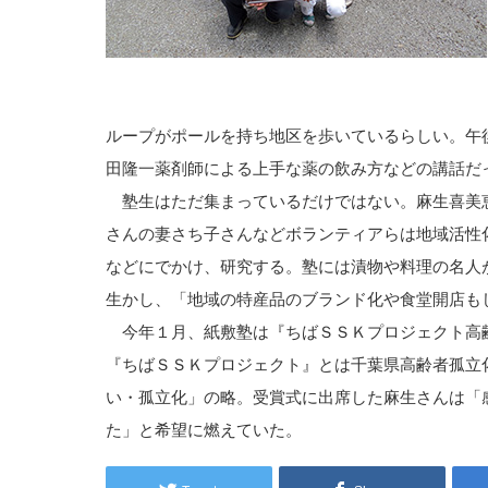
ループがポールを持ち地区を歩いているらしい。午
田隆一薬剤師による上手な薬の飲み方などの講話だ
塾生はただ集まっているだけではない。麻生喜美
さんの妻さち子さんなどボランティアらは地域活性
などにでかけ、研究する。塾には漬物や料理の名人
生かし、「地域の特産品のブランド化や食堂開店も
今年１月、紙敷塾は『ちばＳＳＫプロジェクト高
『ちばＳＳＫプロジェクト』とは千葉県高齢者孤立
い・孤立化」の略。受賞式に出席した麻生さんは「
た」と希望に燃えていた。