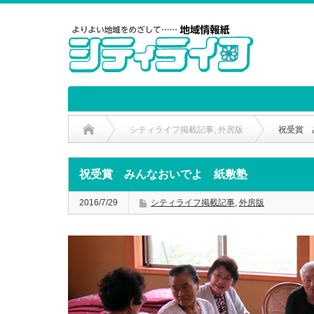
シティライフ掲載記事
,
外房版
祝受賞 
祝受賞 みんなおいでよ 紙敷塾
2016/7/29
シティライフ掲載記事
,
外房版