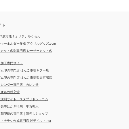
イト
ら作成可能！オリジナルうちわ
キーホルダー作成 アクリルグッズ.com
ーカット名刺専門店 レーザーカット名
ー加工専門サイト
ゴム印の専門店 はんこ市場ヤフー店
ゴム印の専門店 はんこ市場楽天市場店
カレンダー専門店 カレン堂
タオルの総文堂
成便利サイト スタプリドットコム
・喪中はがき印刷 年賀職人
名刺印刷の専門店｜箔押しショップ
トチラシ作成専門店 迷子ペット.net