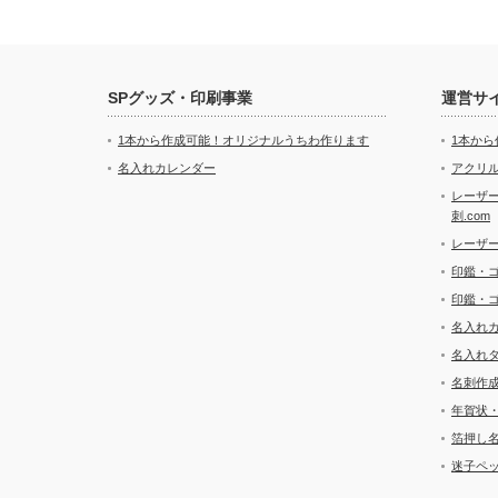
SPグッズ・印刷事業
運営サ
1本から作成可能！オリジナルうちわ作ります
1本か
名入れカレンダー
アクリル
レーザ
刺.com
レーザ
印鑑・
印鑑・
名入れ
名入れ
名刺作
年賀状
箔押し
迷子ペッ