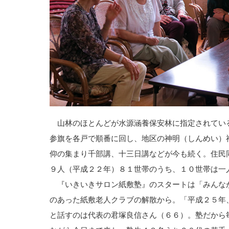
山林のほとんどが水源涵養保安林に指定されてい
参旗を各戸で順番に回し、地区の神明（しんめい）
仰の集まり千部講、十三日講などが今も続く。住民
９人（平成２２年）８１世帯のうち、１０世帯は一
『いきいきサロン紙敷塾』のスタートは「みんな
のあった紙敷老人クラブの解散から。「平成２５年
と話すのは代表の君塚良信さん（６６）。塾だから