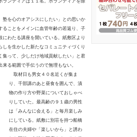
ボランティアは１１名。ボランティアを除
。塾を心のオアシスにしたい」との思いか
することをメインに血管年齢の若返り、子
岐にわたる講座を開いている。紙敷区より
らしを生かした新たなコミュニティづくり
く集って、少しだけ地域貢献したい」と君
出来る範囲で手伝うので無理もない。
取材日も男女４０名近くが集ま
り、千部講のあと昼食を囲んで、漬
物の作り方や野菜についておしゃべ
りしていた。最高齢の９１歳の男性
は「みんなに会える」と毎月楽しみ
にしている。紙敷に別荘を持つ船橋
在住の夫婦や「楽しいから」と誘わ