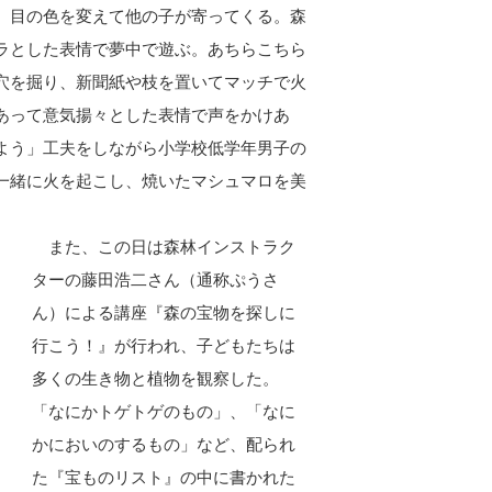
、目の色を変えて他の子が寄ってくる。森
ラとした表情で夢中で遊ぶ。あちらこちら
穴を掘り、新聞紙や枝を置いてマッチで火
あって意気揚々とした表情で声をかけあ
よう」工夫をしながら小学校低学年男子の
一緒に火を起こし、焼いたマシュマロを美
また、この日は森林インストラク
ターの藤田浩二さん（通称ぷうさ
ん）による講座『森の宝物を探しに
行こう！』が行われ、子どもたちは
多くの生き物と植物を観察した。
「なにかトゲトゲのもの」、「なに
かにおいのするもの」など、配られ
た『宝ものリスト』の中に書かれた