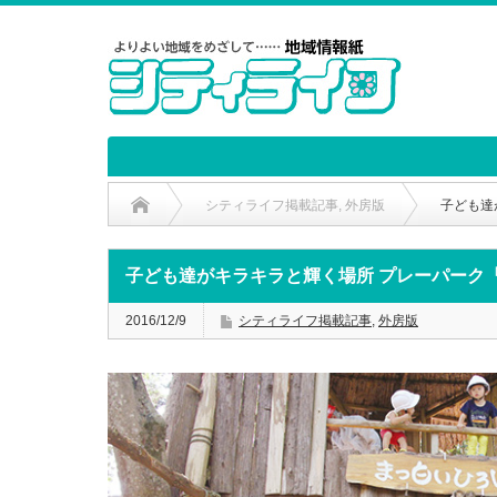
シティライフ掲載記事
,
外房版
子ども達
子ども達がキラキラと輝く場所 プレーパーク
2016/12/9
シティライフ掲載記事
,
外房版