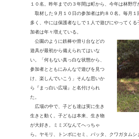
１０名。昨年までの３年間は町から、今年は林野庁
取材した９月１０日の参加者は約８０名。毎月１
多く、中には保護者なしで１人で遊びにやってくる
加者は年々増えている。
公園のように鉄棒や滑り台などの
遊具が最初から備えられてはいな
い。「何もない真っ白な状態から、
参加者とともにみんなで遊びを見つ
け、楽しんでいこう」そんな思いか
ら『まっ白い広場』と名付けられ
た。
広場の中で、子ども達は実に生き
生きと動く。子どもは本来、生き物
が大好き。ミミズなんてへっちゃ
ら。ヤモリ、トンボにセミ、バッタ、クワガタムシ