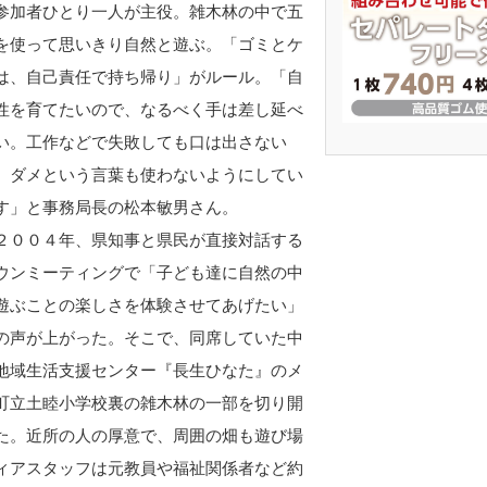
参加者ひとり一人が主役。雑木林の中で五
を使って思いきり自然と遊ぶ。「ゴミとケ
は、自己責任で持ち帰り」がルール。「自
性を育てたいので、なるべく手は差し延べ
い。工作などで失敗しても口は出さない
、ダメという言葉も使わないようにしてい
す」と事務局長の松本敏男さん。
００４年、県知事と県民が直接対話する
ウンミーティングで「子ども達に自然の中
遊ぶことの楽しさを体験させてあげたい」
の声が上がった。そこで、同席していた中
地域生活支援センター『長生ひなた』のメ
町立土睦小学校裏の雑木林の一部を切り開
た。近所の人の厚意で、周囲の畑も遊び場
ィアスタッフは元教員や福祉関係者など約