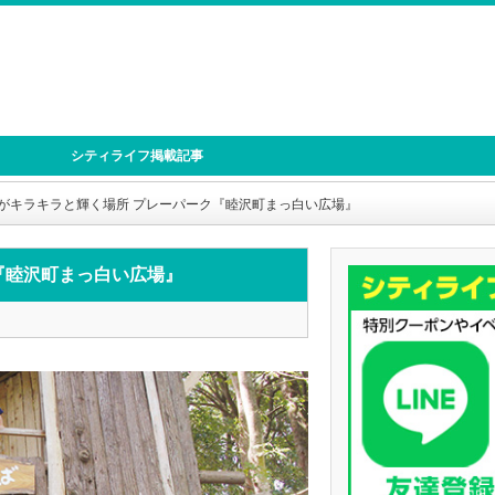
シティライフ掲載記事
がキラキラと輝く場所 プレーパーク『睦沢町まっ白い広場』
『睦沢町まっ白い広場』