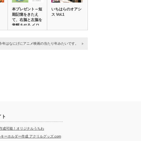
本プレゼント～短
いちはらのオアシ
期記憶をきたえ
ス Vol.1
て、右脳と左脳を
覚醒させる イロ
ハ…
今年はなにげにアニメ映画の当たり年みたいです。
イト
ら作成可能！オリジナルうちわ
キーホルダー作成 アクリルグッズ.com