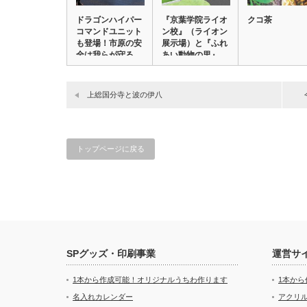
ドラゴンハイパー
『京葉学院ライオ
クコ茶
コマンドユニット
ン校』（ライオン
も登場！市原の安
展示場）と『ふれ
全は我らが守る
あい動物の里』
オ…
上総国分寺と波の伊八
トップページに戻る
SPグッズ・印刷事業
運営サ
1本から作成可能！オリジナルうちわ作ります
1本か
名入れカレンダー
アクリル