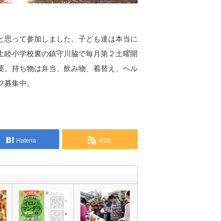
と思って参加しました。子ども達は本当に
土睦小学校裏の鎮守川脇で毎月第２土曜開
要。持ち物は弁当、飲み物、着替え、ヘル
フ募集中。
Hatena
RSS