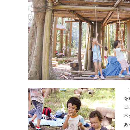
ツ
を
コ
木
あ