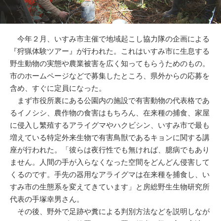
今年２月、いすみ市主催で地域起こし協力隊の企画による
『狩猟体験ツアー』が行われた。これはいすみ市に生息する
野生動物の実態や農業被害を広く知ってもらうためのもの。
市のホームページなどで募集したところ、県外からの応募を
含め、すぐに定員になった。
まず市役所裏にある公園内の施設で有害動物の代表格であ
るイノシシ、農作物の食害はもちろん、在来種の捕食、家屋
に侵入し繁殖するアライグマやハクビシン、いすみ市で最も
増えている特定外来生物で有害鳥獣であるキョンに関する講
座が行われた。「彼らは夜行性でも無ければ、臆病でもあり
ません。人間の手が入らなくなった空間をどんどん侵害して
くるのです。手先の器用なアライグマは在来種を捕食し、い
すみ市の生態系を変えてきています」と房総野生生物研究所
代表の手塚幸男さん。
その後、野外で足跡や糞による判別方法などを説明しなが