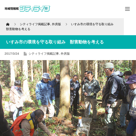
Home
シティライフ掲載記事
,
外房版
いすみ市の環境を守る取り組み
獣害動物を考える
いすみ市の環境を守る取り組み 獣害動物を考える
2017/3/24
シティライフ掲載記事
,
外房版