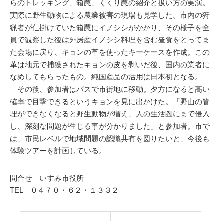
らのトレッキング、箱罠、くくり罠の紹介と扱い方の実演。
実際に野生動物による農業被害の現場も見学した。市内の狩
猟者が仕掛けていた箱罠にイノシシがかかり、その様子を全
員で観察した後は外房産イノシシ料理を含む昼食をとってま
た会場に戻り、キョンの革を使ったキーケースを作成。この
革は地元で捕獲されたキョンの皮を剥いだ後、国内の業者に
なめしてもらったもの。純国産品の活用は日本初となる。
その後、参加者はバスで市街地に移動。夕方になると高い
確率で目撃できるというキョンを見に出かけた。「野山の管
理ができなくなると野生動物が増え、人の生活圏にまで侵入
し、深刻な問題が生じる事が分かりました」と参加者。市で
は、市民レベルで地域問題の認識共有を図りたいと、今後も
体験ツアーを計画している。
問合せ いすみ市役所
TEL ０４７０・６２・１３３２