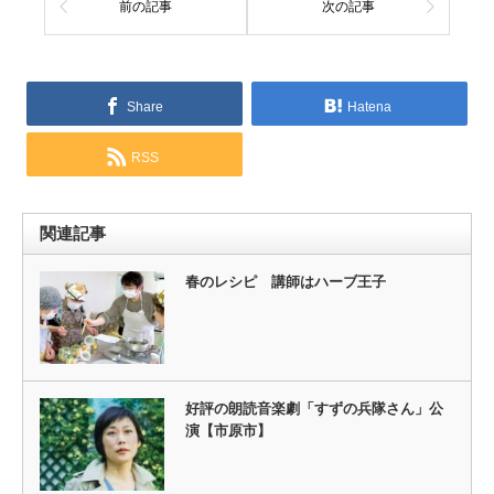
前の記事
次の記事
Share
Hatena
RSS
関連記事
春のレシピ 講師はハーブ王子
好評の朗読音楽劇「すずの兵隊さん」公
演【市原市】