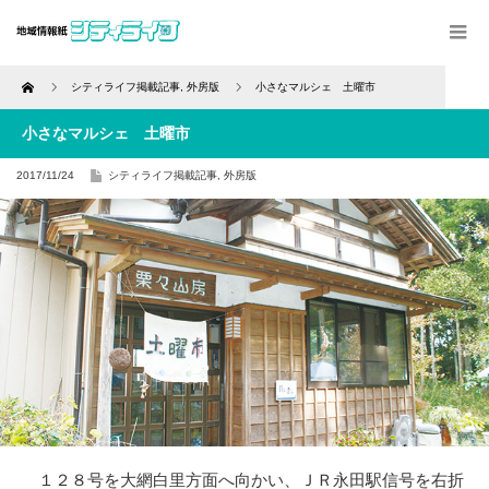
Home
シティライフ掲載記事
,
外房版
小さなマルシェ 土曜市
小さなマルシェ 土曜市
2017/11/24
シティライフ掲載記事
,
外房版
１２８号を大網白里方面へ向かい、ＪＲ永田駅信号を右折