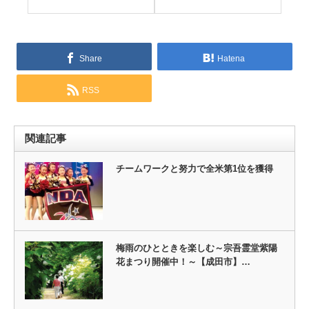
Share
Hatena
RSS
関連記事
チームワークと努力で全米第1位を獲得
梅雨のひとときを楽しむ～宗吾霊堂紫陽
花まつり開催中！～【成田市】…