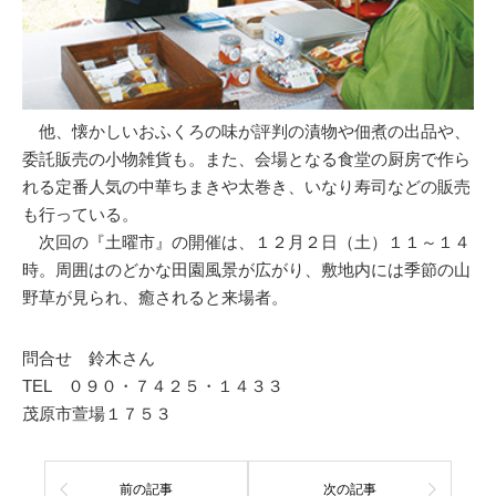
他、懐かしいおふくろの味が評判の漬物や佃煮の出品や、
委託販売の小物雑貨も。また、会場となる食堂の厨房で作ら
れる定番人気の中華ちまきや太巻き、いなり寿司などの販売
も行っている。
次回の『土曜市』の開催は、１２月２日（土）１１～１４
時。周囲はのどかな田園風景が広がり、敷地内には季節の山
野草が見られ、癒されると来場者。
問合せ 鈴木さん
TEL ０９０・７４２５・１４３３
茂原市萱場１７５３
前の記事
次の記事