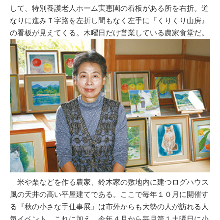
して、特別養護老人ホーム実恵園の看板がある所を右折。道
なりに進みＴ字路を左折し間もなく左手に『くりくり山房』
の看板が見えてくる。木曜日だけ営業している農家食堂だ。
米や栗などを作る農家、鈴木家の敷地内に建つログハウス
風の天井の高い平屋建てである。ここで毎年１０月に開催す
る『秋の小さな手仕事展』は市外からも大勢の人が訪れる人
気イベント。これに加え、今年４月から毎月第１土曜日に小