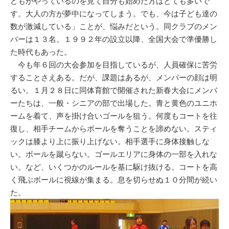
どもがやっているのを見て自分も始めた方はとても多いで
す。大人の方が夢中になってしまう。でも、今は子ども達の
数が激減している」ことが、悩みだという。同クラブのメン
バーは１３名。１９９２年の設立以降、全国大会で準優勝し
た時代もあった。
今も年６回の大会参加を目指しているが、人員確保に苦労
することさえある。だが、課題はあるが、メンバーの顔は明
るい。１月２８日に同体育館で開催された新春大会にメンバ
ーたちは、一般・シニアの部で出場した。青と黄色のユニホ
ームを着て、声を掛け合いゴールを狙う。何度もコートを往
復し、相手チームからボールを奪うことを諦めない。スティ
ックは膝より上に振り上げない。相手選手に身体接触しな
い。ボールを蹴らない。ゴールエリアに身体の一部を入れな
い。など、いくつかのルールを基に駆け抜ける。コートを高
く飛ぶボールに視線が集まる。息を切らせぬ１０分間が続い
た。