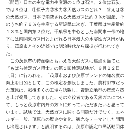
〈問題〉日本の主な電力生産源の１位は石油、２位は石炭、
では３位は、①原子力②水力③天然ガスのどれ？ 答えは③
の天然ガス。日本で消費される天然ガスは約３％が国産、そ
のうち約７６％を生産する新潟県に次ぎ、千葉県は生産量約
１３％と国内第２位だ。千葉県を中心とした南関東一帯の地
下には南関東ガス田とよばれる日本最大の水溶性ガス田があ
り、茂原市とその近郊では明治時代から採掘が行われてき
た。
この茂原市の特産物ともいえる天然ガスに焦点を当てた
『もばら検定ガス博士』の第１回検定試験が、９月２２日
（日）に行われる。「茂原市および茂原ブランドの知名度の
向上を目的として、この検定を創設しました。農村都市だっ
た茂原は、戦後多くの工場を誘致し、資源立地型の産業を築
き上げ発展してきました。その立役者である天然ガスについ
て、もっと茂原市内外の方々に知っていただきたいと思って
います。試験では、天然ガスに関する問題だけでなく、エネ
ルギー一般、茂原市の歴史や文化、観光をテーマとした問題
も出題されます」と説明するのは、茂原市認定市民活動団体