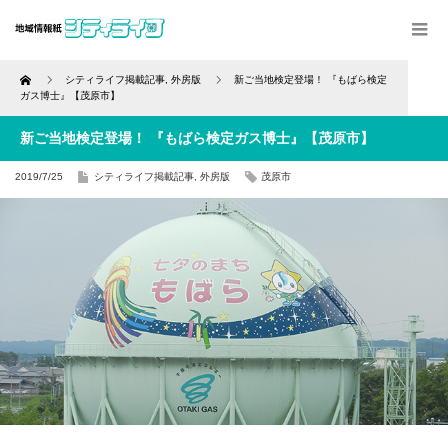
Home
シティライフ掲載記事
,
外房版
新ご当地検定登場！ 『もばら検定
ガス博士』【茂原市】
新ご当地検定登場！ 『もばら検定ガス博士』【茂原市】
2019/7/25
シティライフ掲載記事
,
外房版
茂原市